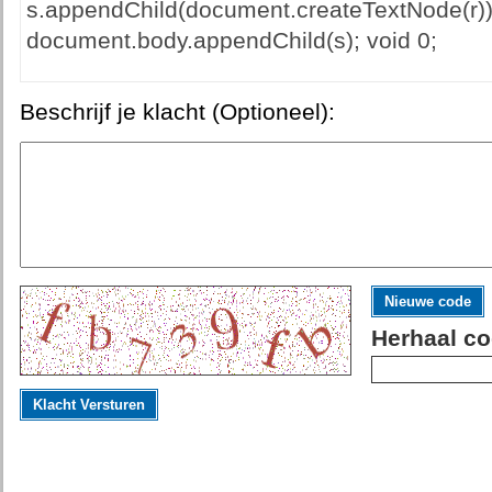
s.appendChild(document.createTextNode(r))
document.body.appendChild(s); void 0;
Beschrijf je klacht (Optioneel):
Nieuwe code
Herhaal co
Klacht Versturen