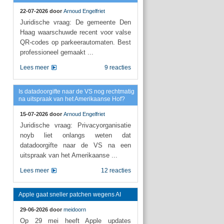
22-07-2026 door
Arnoud Engelfriet
Juridische vraag: De gemeente Den
Haag waarschuwde recent voor valse
QR-codes op parkeerautomaten. Best
professioneel gemaakt ...
Lees meer
9 reacties
Is datadoorgifte naar de VS nog rechtmatig
na uitspraak van het Amerikaanse Hof?
15-07-2026 door
Arnoud Engelfriet
Juridische vraag: Privacyorganisatie
noyb liet onlangs weten dat
datadoorgifte naar de VS na een
uitspraak van het Amerikaanse ...
Lees meer
12 reacties
Apple gaat sneller patchen wegens AI
29-06-2026 door
meidoorn
Op 29 mei heeft Apple updates