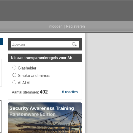
Inloggen
|
Registreren
Zoeken
Nieuwe transparantieregels voor AI:
Glashelder
Smoke and mirrors
Ai Ai Ai
492
8 reacties
Aantal stemmen: