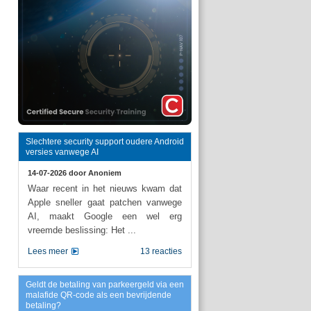
Slechtere security support oudere Android
versies vanwege AI
14-07-2026 door
Anoniem
Waar recent in het nieuws kwam dat
Apple sneller gaat patchen vanwege
AI, maakt Google een wel erg
vreemde beslissing: Het ...
Lees meer
13 reacties
Geldt de betaling van parkeergeld via een
malafide QR-code als een bevrijdende
betaling?