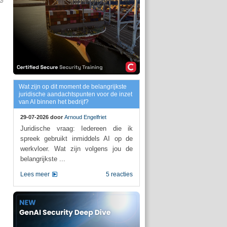
Wat zijn op dit moment de belangrijkste
juridische aandachtspunten voor de inzet
van AI binnen het bedrijf?
29-07-2026 door
Arnoud Engelfriet
Juridische vraag: Iedereen die ik
spreek gebruikt inmiddels AI op de
werkvloer. Wat zijn volgens jou de
belangrijkste ...
Lees meer
5 reacties