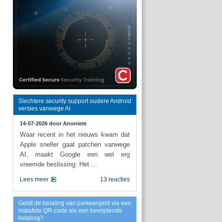
Slechtere security support oudere Android
versies vanwege AI
14-07-2026 door
Anoniem
Waar recent in het nieuws kwam dat
Apple sneller gaat patchen vanwege
AI, maakt Google een wel erg
vreemde beslissing: Het ...
Lees meer
13 reacties
Geldt de betaling van parkeergeld via een
malafide QR-code als een bevrijdende
betaling?