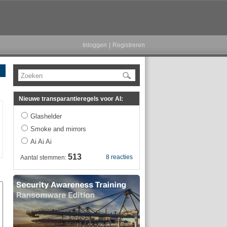
Inloggen
|
Registreren
Zoeken
Nieuwe transparantieregels voor AI:
Glashelder
Smoke and mirrors
Ai Ai Ai
513
8 reacties
Aantal stemmen: