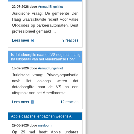
22-07-2026 door
Arnoud Engelfriet
Juridische vraag: De gemeente Den
Haag waarschuwde recent voor valse
QR-codes op parkeerautomaten. Best
professioneel gemaakt ...
Lees meer
9 reacties
Is datadoorgifte naar de VS nog rechtmatig
na uitspraak van het Amerikaanse Hof?
15-07-2026 door
Arnoud Engelfriet
Juridische vraag: Privacyorganisatie
noyb liet onlangs weten dat
datadoorgifte naar de VS na een
uitspraak van het Amerikaanse ...
Lees meer
12 reacties
Apple gaat sneller patchen wegens AI
29-06-2026 door
meidoorn
Op 29 mei heeft Apple updates