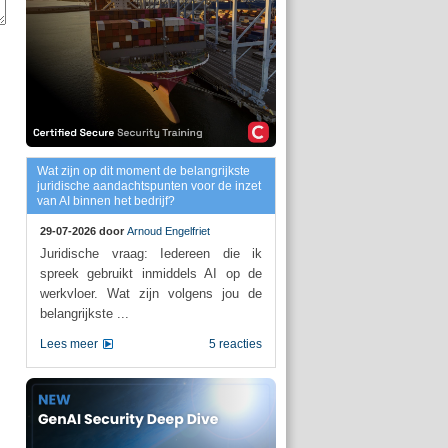
Wat zijn op dit moment de belangrijkste
juridische aandachtspunten voor de inzet
van AI binnen het bedrijf?
29-07-2026 door
Arnoud Engelfriet
Juridische vraag: Iedereen die ik
spreek gebruikt inmiddels AI op de
werkvloer. Wat zijn volgens jou de
belangrijkste ...
Lees meer
5 reacties