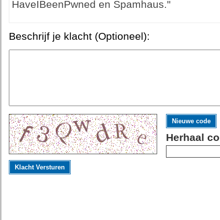
HaveIBeenPwned en Spamhaus."
Beschrijf je klacht (Optioneel):
Nieuwe code
Herhaal co
Klacht Versturen