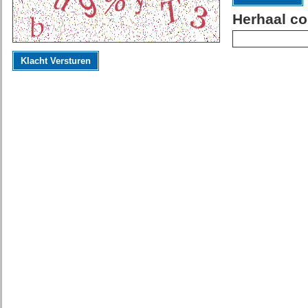
Herhaal co
Klacht Versturen