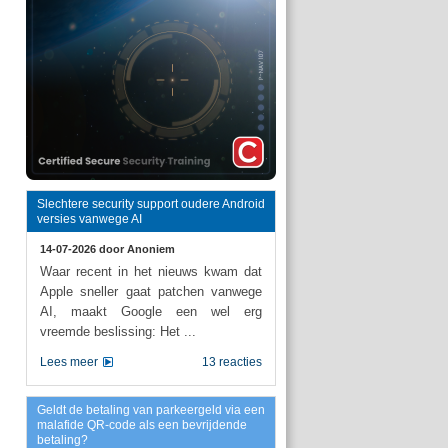
Slechtere security support oudere Android
versies vanwege AI
14-07-2026 door
Anoniem
Waar recent in het nieuws kwam dat
Apple sneller gaat patchen vanwege
AI, maakt Google een wel erg
vreemde beslissing: Het ...
Lees meer
13 reacties
Geldt de betaling van parkeergeld via een
malafide QR-code als een bevrijdende
betaling?