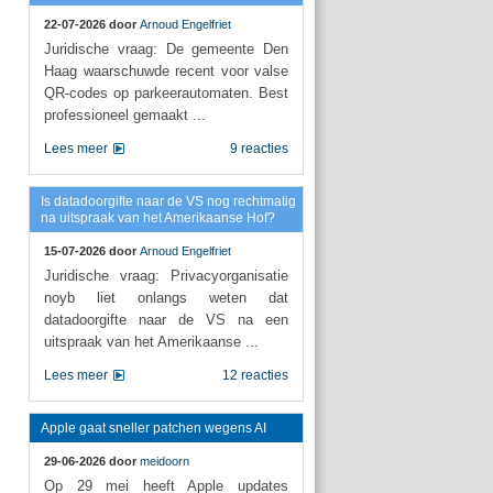
22-07-2026 door
Arnoud Engelfriet
Juridische vraag: De gemeente Den
Haag waarschuwde recent voor valse
QR-codes op parkeerautomaten. Best
professioneel gemaakt ...
Lees meer
9 reacties
Is datadoorgifte naar de VS nog rechtmatig
na uitspraak van het Amerikaanse Hof?
15-07-2026 door
Arnoud Engelfriet
Juridische vraag: Privacyorganisatie
noyb liet onlangs weten dat
datadoorgifte naar de VS na een
uitspraak van het Amerikaanse ...
Lees meer
12 reacties
Apple gaat sneller patchen wegens AI
29-06-2026 door
meidoorn
Op 29 mei heeft Apple updates