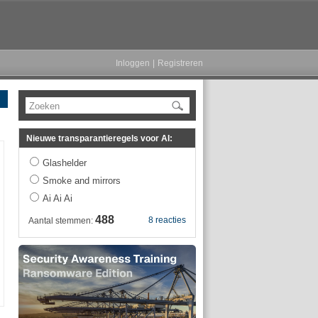
Inloggen
|
Registreren
Zoeken
Nieuwe transparantieregels voor AI:
Glashelder
Smoke and mirrors
Ai Ai Ai
488
8 reacties
Aantal stemmen: