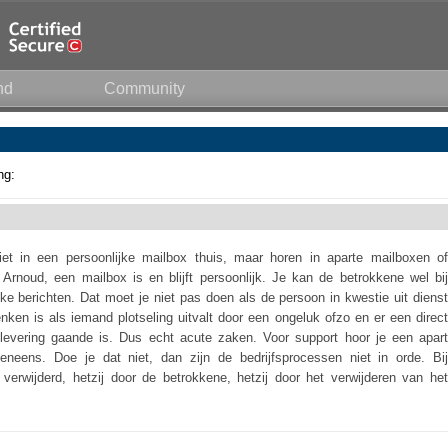
nd
Community
ng:
iet in een persoonlijke mailbox thuis, maar horen in aparte mailboxen of
rnoud, een mailbox is en blijft persoonlijk. Je kan de betrokkene wel bij
ijke berichten. Dat moet je niet pas doen als de persoon in kwestie uit dienst
nken is als iemand plotseling uitvalt door een ongeluk ofzo en er een direct
en levering gaande is. Dus echt acute zaken. Voor support hoor je een apart
eneens. Doe je dat niet, dan zijn de bedrijfsprocessen niet in orde. Bij
verwijderd, hetzij door de betrokkene, hetzij door het verwijderen van het