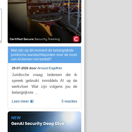
Wat zijn op dit moment de belangrijkste
juridische aandachtspunten voor de inzet
van AI binnen het bedrijf?
29-07-2026 door
Arnoud Engelfriet
Juridische vraag: Iedereen die ik
spreek gebruikt inmiddels AI op de
werkvloer. Wat zijn volgens jou de
belangrijkste ...
Lees meer
5 reacties