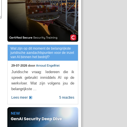
Wat zijn op dit moment de belangrijkste
juridische aandachtspunten voor de inzet
van AI binnen het bedrijf?
29-07-2026 door
Arnoud Engelfriet
Juridische vraag: Iedereen die ik
spreek gebruikt inmiddels AI op de
werkvloer. Wat zijn volgens jou de
belangrijkste ...
Lees meer
5 reacties