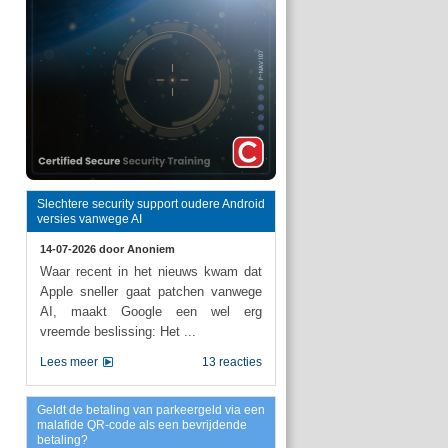
Slechtere security support oudere Android
versies vanwege AI
14-07-2026 door
Anoniem
Waar recent in het nieuws kwam dat
Apple sneller gaat patchen vanwege
AI, maakt Google een wel erg
vreemde beslissing: Het ...
Lees meer
13 reacties
Geldt de betaling van parkeergeld via een
malafide QR-code als een bevrijdende
betaling?