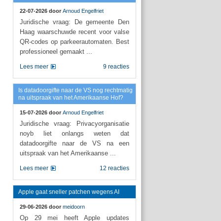
22-07-2026 door
Arnoud Engelfriet
Juridische vraag: De gemeente Den
Haag waarschuwde recent voor valse
QR-codes op parkeerautomaten. Best
professioneel gemaakt ...
Lees meer
9 reacties
Is datadoorgifte naar de VS nog rechtmatig
na uitspraak van het Amerikaanse Hof?
15-07-2026 door
Arnoud Engelfriet
Juridische vraag: Privacyorganisatie
noyb liet onlangs weten dat
datadoorgifte naar de VS na een
uitspraak van het Amerikaanse ...
Lees meer
12 reacties
Apple gaat sneller patchen wegens AI
29-06-2026 door
meidoorn
Op 29 mei heeft Apple updates