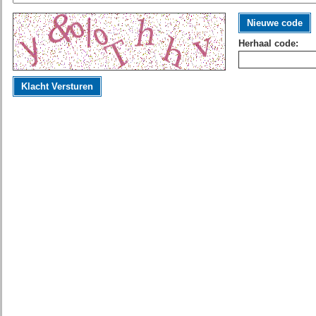
Nieuwe code
Herhaal code:
Klacht Versturen