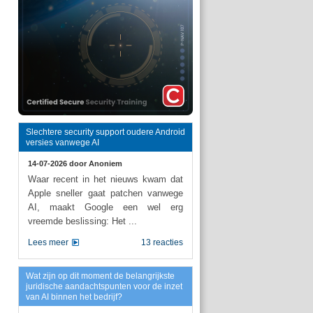
Slechtere security support oudere Android
versies vanwege AI
14-07-2026 door
Anoniem
Waar recent in het nieuws kwam dat
Apple sneller gaat patchen vanwege
AI, maakt Google een wel erg
vreemde beslissing: Het ...
Lees meer
13 reacties
Wat zijn op dit moment de belangrijkste
juridische aandachtspunten voor de inzet
van AI binnen het bedrijf?