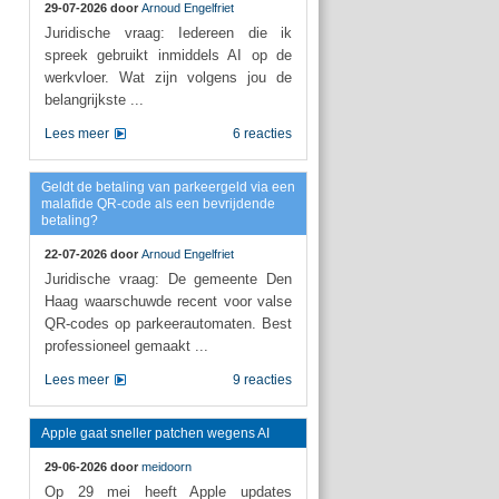
29-07-2026 door
Arnoud Engelfriet
Juridische vraag: Iedereen die ik
spreek gebruikt inmiddels AI op de
werkvloer. Wat zijn volgens jou de
belangrijkste ...
Lees meer
6 reacties
Geldt de betaling van parkeergeld via een
malafide QR-code als een bevrijdende
betaling?
22-07-2026 door
Arnoud Engelfriet
Juridische vraag: De gemeente Den
Haag waarschuwde recent voor valse
QR-codes op parkeerautomaten. Best
professioneel gemaakt ...
Lees meer
9 reacties
Apple gaat sneller patchen wegens AI
29-06-2026 door
meidoorn
Op 29 mei heeft Apple updates