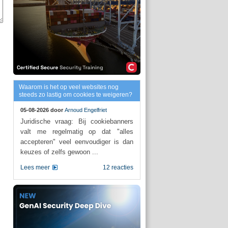
Waarom is het op veel websites nog
steeds zo lastig om cookies te weigeren?
05-08-2026 door
Arnoud Engelfriet
Juridische vraag: Bij cookiebanners
valt me regelmatig op dat "alles
accepteren" veel eenvoudiger is dan
keuzes of zelfs gewoon ...
Lees meer
12 reacties