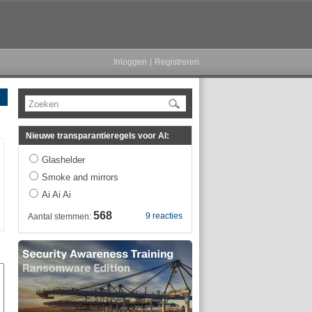
Inloggen
|
Registreren
Zoeken
Nieuwe transparantieregels voor AI:
Glashelder
Smoke and mirrors
Ai Ai Ai
568
9 reacties
Aantal stemmen: