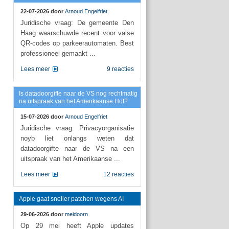
22-07-2026 door
Arnoud Engelfriet
Juridische vraag: De gemeente Den
Haag waarschuwde recent voor valse
QR-codes op parkeerautomaten. Best
professioneel gemaakt ...
Lees meer
9 reacties
Is datadoorgifte naar de VS nog rechtmatig
na uitspraak van het Amerikaanse Hof?
15-07-2026 door
Arnoud Engelfriet
Juridische vraag: Privacyorganisatie
noyb liet onlangs weten dat
datadoorgifte naar de VS na een
uitspraak van het Amerikaanse ...
Lees meer
12 reacties
Apple gaat sneller patchen wegens AI
29-06-2026 door
meidoorn
Op 29 mei heeft Apple updates