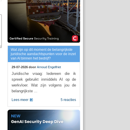
Wat zijn op dit moment de belangrijkste
juridische aandachtspunten voor de inzet
van AI binnen het bedrijf?
29-07-2026 door
Arnoud Engelfriet
Juridische vraag: Iedereen die ik
spreek gebruikt inmiddels AI op de
werkvloer. Wat zijn volgens jou de
belangrijkste ...
Lees meer
5 reacties