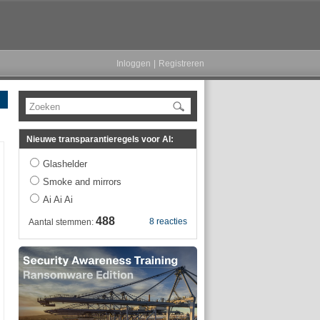
Inloggen
|
Registreren
Zoeken
Nieuwe transparantieregels voor AI:
Glashelder
Smoke and mirrors
Ai Ai Ai
488
8 reacties
Aantal stemmen: