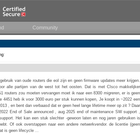
nd
Community
ng:
ebruik van oude routers die eol zijn en geen firmware updates meer krijgen.
r alle partijen van de west tot het oosten. Dat is met CIsco makkelijker
1 routers zou moeten vervangen moet ik naar een 8300 migreren, er is geen
 de 4451 heb ik voor 3000 euro per stuk kunnen kopen, Je koopt in ~2022 een
2013 , en bent dan verbaasd dat er geen heel lange lifetime meer op zit ? Daar
nov 2022 End of Sale announced , aug 2025 end of maintenance SW support ,
 support. Het kan een stuk slechter -gewoon laten en nog jaren gebruiken is
hebt. Of ook overstappen naar een andere netwerkvendor. de licentie (geen
t is geen lifecycle ...