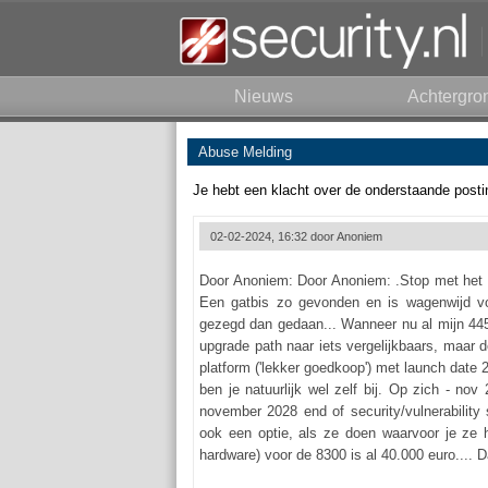
Nieuws
Achtergro
Abuse Melding
Je hebt een klacht over de onderstaande posti
02-02-2024, 16:32 door
Anoniem
Door Anoniem: Door Anoniem: .Stop met het g
Een gatbis zo gevonden en is wagenwijd voo
gezegd dan gedaan... Wanneer nu al mijn 445
upgrade path naar iets vergelijkbaars, maar
platform ('lekker goedkoop') met launch date 
ben je natuurlijk wel zelf bij. Op zich - 
november 2028 end of security/vulnerability
ook een optie, als ze doen waarvoor je ze 
hardware) voor de 8300 is al 40.000 euro.... Da