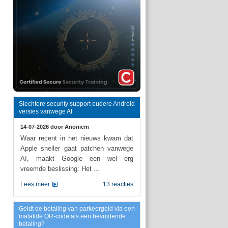
Slechtere security support oudere Android
versies vanwege AI
14-07-2026 door
Anoniem
Waar recent in het nieuws kwam dat
Apple sneller gaat patchen vanwege
AI, maakt Google een wel erg
vreemde beslissing: Het ...
Lees meer
13 reacties
Geldt de betaling van parkeergeld via een
malafide QR-code als een bevrijdende
betaling?