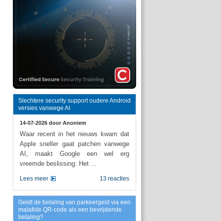
Slechtere security support oudere Android
versies vanwege AI
14-07-2026 door
Anoniem
Waar recent in het nieuws kwam dat
Apple sneller gaat patchen vanwege
AI, maakt Google een wel erg
vreemde beslissing: Het ...
Lees meer
13 reacties
Geldt de betaling van parkeergeld via een
malafide QR-code als een bevrijdende
betaling?