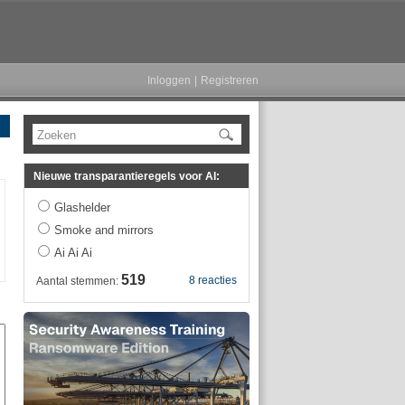
Inloggen
|
Registreren
Zoeken
Nieuwe transparantieregels voor AI:
Glashelder
Smoke and mirrors
Ai Ai Ai
519
8 reacties
Aantal stemmen: