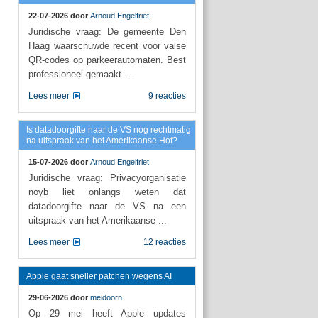
22-07-2026 door
Arnoud Engelfriet
Juridische vraag: De gemeente Den
Haag waarschuwde recent voor valse
QR-codes op parkeerautomaten. Best
professioneel gemaakt ...
Lees meer
9 reacties
Is datadoorgifte naar de VS nog rechtmatig
na uitspraak van het Amerikaanse Hof?
15-07-2026 door
Arnoud Engelfriet
Juridische vraag: Privacyorganisatie
noyb liet onlangs weten dat
datadoorgifte naar de VS na een
uitspraak van het Amerikaanse ...
Lees meer
12 reacties
Apple gaat sneller patchen wegens AI
29-06-2026 door
meidoorn
Op 29 mei heeft Apple updates