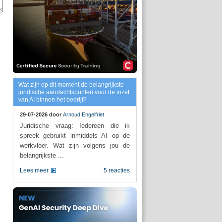
Wat zijn op dit moment de belangrijkste
juridische aandachtspunten voor de inzet
van AI binnen het bedrijf?
29-07-2026 door
Arnoud Engelfriet
Juridische vraag: Iedereen die ik
spreek gebruikt inmiddels AI op de
werkvloer. Wat zijn volgens jou de
belangrijkste ...
Lees meer
5 reacties