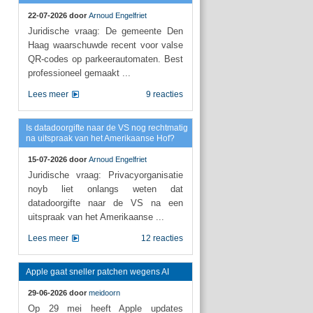
22-07-2026 door
Arnoud Engelfriet
Juridische vraag: De gemeente Den
Haag waarschuwde recent voor valse
QR-codes op parkeerautomaten. Best
professioneel gemaakt ...
Lees meer
9 reacties
Is datadoorgifte naar de VS nog rechtmatig
na uitspraak van het Amerikaanse Hof?
15-07-2026 door
Arnoud Engelfriet
Juridische vraag: Privacyorganisatie
noyb liet onlangs weten dat
datadoorgifte naar de VS na een
uitspraak van het Amerikaanse ...
Lees meer
12 reacties
Apple gaat sneller patchen wegens AI
29-06-2026 door
meidoorn
Op 29 mei heeft Apple updates