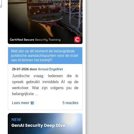
Wat zijn op dit moment de belangrijkste
juridische aandachtspunten voor de inzet
van AI binnen het bedrijf?
29-07-2026 door
Arnoud Engelfriet
Juridische vraag: Iedereen die ik
spreek gebruikt inmiddels AI op de
werkvloer. Wat zijn volgens jou de
belangrijkste ...
Lees meer
5 reacties