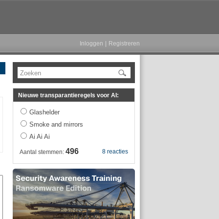
Inloggen
|
Registreren
Zoeken
Nieuwe transparantieregels voor AI:
Glashelder
Smoke and mirrors
Ai Ai Ai
496
8 reacties
Aantal stemmen: