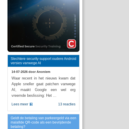
Slechtere security support oudere Android
versies vanwege AI
14-07-2026 door
Anoniem
Waar recent in het nieuws kwam dat
Apple sneller gaat patchen vanwege
AI, maakt Google een wel erg
vreemde beslissing: Het ...
Lees meer
13 reacties
Geldt de betaling van parkeergeld via een
malafide QR-code als een bevrijdende
betaling?