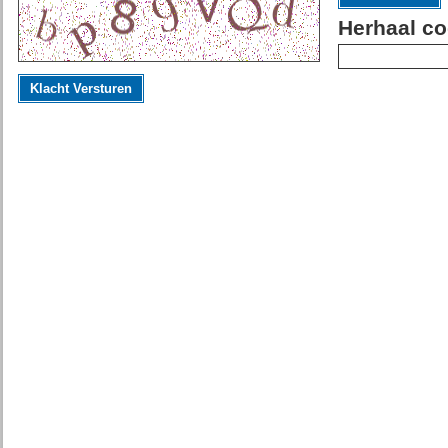
Herhaal co
Klacht Versturen