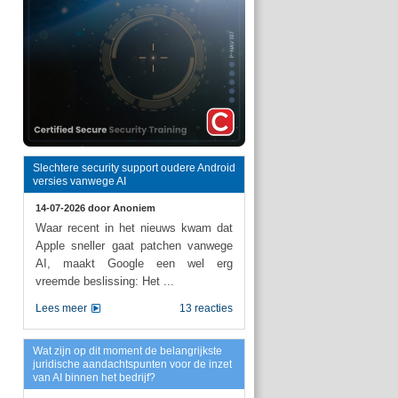
Slechtere security support oudere Android
versies vanwege AI
14-07-2026 door
Anoniem
Waar recent in het nieuws kwam dat
Apple sneller gaat patchen vanwege
AI, maakt Google een wel erg
vreemde beslissing: Het ...
Lees meer
13 reacties
Wat zijn op dit moment de belangrijkste
juridische aandachtspunten voor de inzet
van AI binnen het bedrijf?