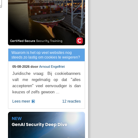
Waarom is het op veel websites nog
steeds zo lastig om cookies te weigeren?
05-08-2026 door
Arnoud Engelfriet
Juridische vraag: Bij cookiebanners
valt me regelmatig op dat "alles
accepteren" veel eenvoudiger is dan
keuzes of zelfs gewoon ...
Lees meer
12 reacties