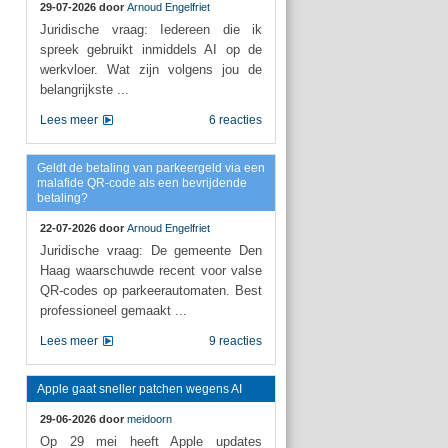
29-07-2026 door
Arnoud Engelfriet
Juridische vraag: Iedereen die ik
spreek gebruikt inmiddels AI op de
werkvloer. Wat zijn volgens jou de
belangrijkste ...
Lees meer
6 reacties
Geldt de betaling van parkeergeld via een
malafide QR-code als een bevrijdende
betaling?
22-07-2026 door
Arnoud Engelfriet
Juridische vraag: De gemeente Den
Haag waarschuwde recent voor valse
QR-codes op parkeerautomaten. Best
professioneel gemaakt ...
Lees meer
9 reacties
Apple gaat sneller patchen wegens AI
29-06-2026 door
meidoorn
Op 29 mei heeft Apple updates