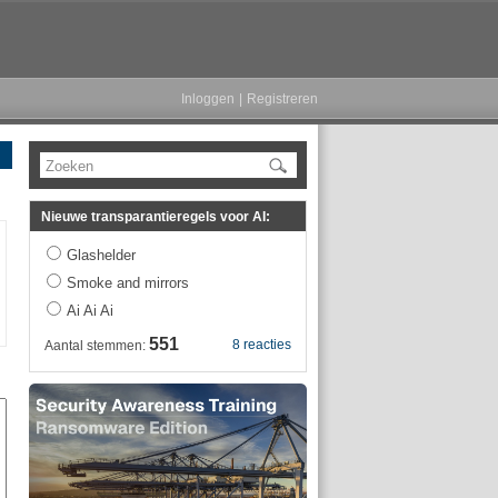
Inloggen
|
Registreren
Zoeken
Nieuwe transparantieregels voor AI:
Glashelder
Smoke and mirrors
Ai Ai Ai
551
8 reacties
Aantal stemmen: