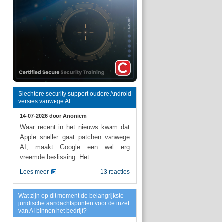
Slechtere security support oudere Android
versies vanwege AI
14-07-2026 door
Anoniem
Waar recent in het nieuws kwam dat
Apple sneller gaat patchen vanwege
AI, maakt Google een wel erg
vreemde beslissing: Het ...
Lees meer
13 reacties
Wat zijn op dit moment de belangrijkste
juridische aandachtspunten voor de inzet
van AI binnen het bedrijf?