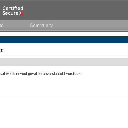
nd
Community
ng:
l wordt in veel gevallen onversleuteld verstuurd.