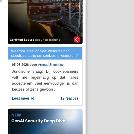
Waarom is het op veel websites nog
steeds zo lastig om cookies te weigeren?
05-08-2026 door
Arnoud Engelfriet
Juridische vraag: Bij cookiebanners
valt me regelmatig op dat "alles
accepteren" veel eenvoudiger is dan
keuzes of zelfs gewoon ...
Lees meer
12 reacties