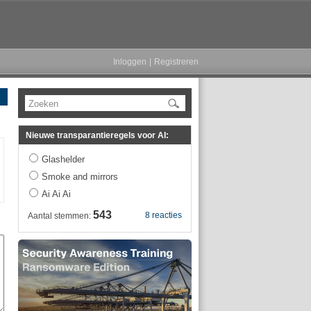
Inloggen
|
Registreren
Zoeken
Nieuwe transparantieregels voor AI:
Glashelder
Smoke and mirrors
Ai Ai Ai
543
8 reacties
Aantal stemmen: