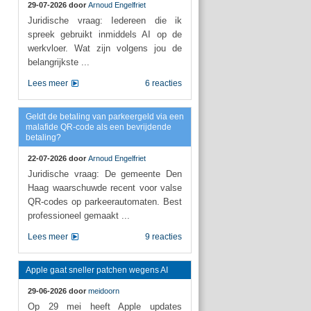
29-07-2026 door
Arnoud Engelfriet
Juridische vraag: Iedereen die ik
spreek gebruikt inmiddels AI op de
werkvloer. Wat zijn volgens jou de
belangrijkste ...
Lees meer
6 reacties
Geldt de betaling van parkeergeld via een
malafide QR-code als een bevrijdende
betaling?
22-07-2026 door
Arnoud Engelfriet
Juridische vraag: De gemeente Den
Haag waarschuwde recent voor valse
QR-codes op parkeerautomaten. Best
professioneel gemaakt ...
Lees meer
9 reacties
Apple gaat sneller patchen wegens AI
29-06-2026 door
meidoorn
Op 29 mei heeft Apple updates