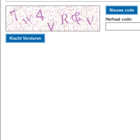
Nieuwe code
Herhaal code:
Klacht Versturen