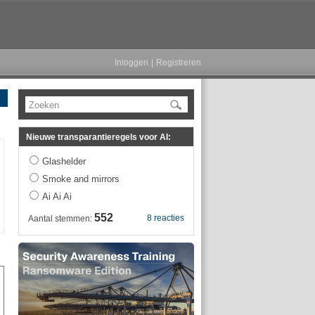
Inloggen
|
Registreren
Zoeken
Nieuwe transparantieregels voor AI:
Glashelder
Smoke and mirrors
Ai Ai Ai
552
8 reacties
Aantal stemmen: