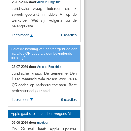
29-07-2026 door
Arnoud Engelfriet
Juridische vraag: Iedereen die ik
spreek gebruikt inmiddels AI op de
werkvloer. Wat zijn volgens jou de
belangrijkste ...
Lees meer
6 reacties
Geldt de betaling van parkeergeld via een
malafide QR-code als een bevrijdende
betaling?
22-07-2026 door
Arnoud Engelfriet
Juridische vraag: De gemeente Den
Haag waarschuwde recent voor valse
QR-codes op parkeerautomaten. Best
professioneel gemaakt ...
Lees meer
9 reacties
Apple gaat sneller patchen wegens AI
29-06-2026 door
meidoorn
Op 29 mei heeft Apple updates