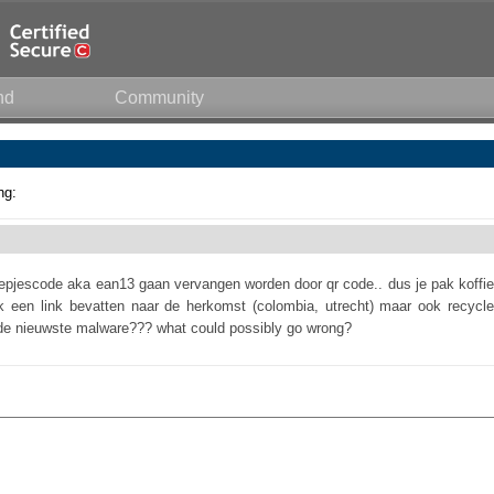
nd
Community
ng:
reepjescode aka ean13 gaan vervangen worden door qr code.. dus je pak koffie
 een link bevatten naar de herkomst (colombia, utrecht) maar ook recycle
 en de nieuwste malware??? what could possibly go wrong?