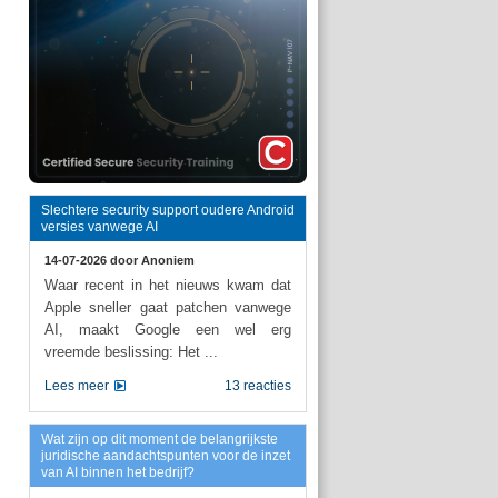
Slechtere security support oudere Android
versies vanwege AI
14-07-2026 door
Anoniem
Waar recent in het nieuws kwam dat
Apple sneller gaat patchen vanwege
AI, maakt Google een wel erg
vreemde beslissing: Het ...
Lees meer
13 reacties
Wat zijn op dit moment de belangrijkste
juridische aandachtspunten voor de inzet
van AI binnen het bedrijf?