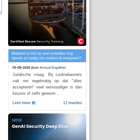
Waarom is het op veel websites nog
steeds zo lastig om cookies te weigeren?
05-08-2026 door
Arnoud Engelfriet
Juridische vraag: Bij cookiebanners
valt me regelmatig op dat "alles
accepteren" veel eenvoudiger is dan
keuzes of zelfs gewoon ...
Lees meer
12 reacties