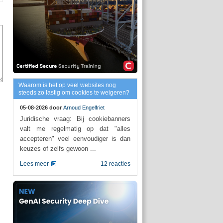
Waarom is het op veel websites nog
steeds zo lastig om cookies te weigeren?
05-08-2026 door
Arnoud Engelfriet
Juridische vraag: Bij cookiebanners
valt me regelmatig op dat "alles
accepteren" veel eenvoudiger is dan
keuzes of zelfs gewoon ...
Lees meer
12 reacties