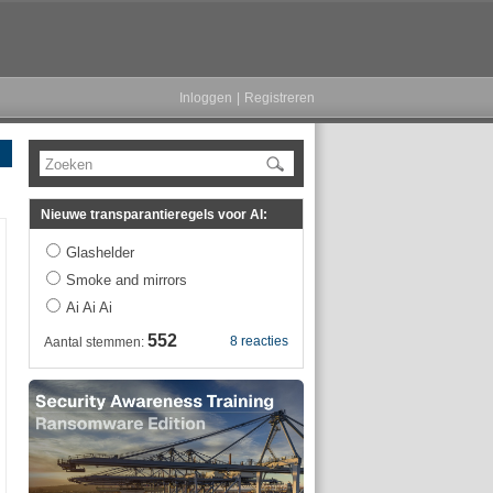
Inloggen
|
Registreren
Zoeken
Nieuwe transparantieregels voor AI:
Glashelder
Smoke and mirrors
Ai Ai Ai
552
8 reacties
Aantal stemmen: