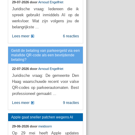
29-07-2026 door
Arnoud Engelfriet
Juridische vraag: Iedereen die ik
spreek gebruikt inmiddels AI op de
werkvloer. Wat zijn volgens jou de
belangrijkste ...
Lees meer
6 reacties
Geldt de betaling van parkeergeld via een
malafide QR-code als een bevrijdende
betaling?
22-07-2026 door
Arnoud Engelfriet
Juridische vraag: De gemeente Den
Haag waarschuwde recent voor valse
QR-codes op parkeerautomaten. Best
professioneel gemaakt ...
Lees meer
9 reacties
Apple gaat sneller patchen wegens AI
29-06-2026 door
meidoorn
Op 29 mei heeft Apple updates