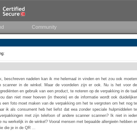
nd
Community
ng:
, beschreven nadelen kan ik me helemaal in vinden en het zou ook moeten
n scanner in de winkel. Maar de voordelen zijn er ook. Nu is het voor de
ngrediënten en gebruik van een product, te noteren op de verpakking in de taal
ou dan niet meer hoeven (in theorie) en de informatie wordt ook duidelijker
ms een foto moet maken van de verpakking om het te vergroten om het nog te
aar ik als consument heb het liefst dat eea zonder speciale hulpmiddelen te
verpakkingen met zijn telefoon of andere scanner scannen? Ik niet in ieder
e nu werkelijk in de winkel? Vooral mensen met bepaalde allergieën hebben er
e die je in de QR ...