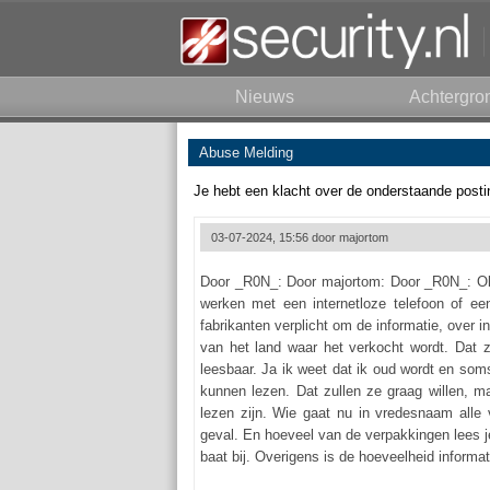
Nieuws
Achtergro
Abuse Melding
Je hebt een klacht over de onderstaande posti
03-07-2024, 15:56 door
majortom
Door _R0N_: Door majortom: Door _R0N_: Ok
werken met een internetloze telefoon of ee
fabrikanten verplicht om de informatie, over i
van het land waar het verkocht wordt. Dat z
leesbaar. Ja ik weet dat ik oud wordt en so
kunnen lezen. Dat zullen ze graag willen, m
lezen zijn. Wie gaat nu in vredesnaam alle 
geval. En hoeveel van de verpakkingen lees j
baat bij. Overigens is de hoeveelheid informati