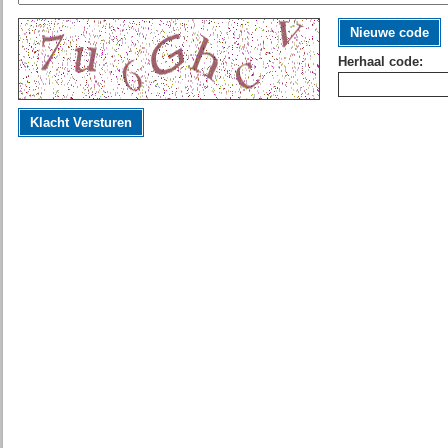
Nieuwe code
Herhaal code:
Klacht Versturen