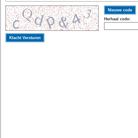
Nieuwe code
Herhaal code:
Klacht Versturen