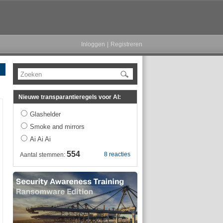
Inloggen
|
Registreren
Zoeken
Nieuwe transparantieregels voor AI:
Glashelder
Smoke and mirrors
Ai Ai Ai
554
8 reacties
Aantal stemmen: