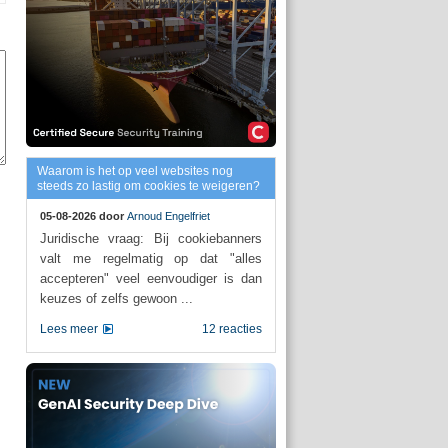
Waarom is het op veel websites nog
steeds zo lastig om cookies te weigeren?
05-08-2026 door
Arnoud Engelfriet
Juridische vraag: Bij cookiebanners
valt me regelmatig op dat "alles
accepteren" veel eenvoudiger is dan
keuzes of zelfs gewoon ...
Lees meer
12 reacties