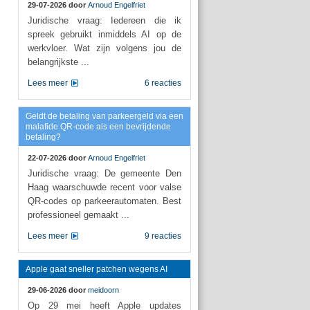
29-07-2026 door
Arnoud Engelfriet
Juridische vraag: Iedereen die ik
spreek gebruikt inmiddels AI op de
werkvloer. Wat zijn volgens jou de
belangrijkste ...
Lees meer
6 reacties
Geldt de betaling van parkeergeld via een
malafide QR-code als een bevrijdende
betaling?
22-07-2026 door
Arnoud Engelfriet
Juridische vraag: De gemeente Den
Haag waarschuwde recent voor valse
QR-codes op parkeerautomaten. Best
professioneel gemaakt ...
Lees meer
9 reacties
Apple gaat sneller patchen wegens AI
29-06-2026 door
meidoorn
Op 29 mei heeft Apple updates