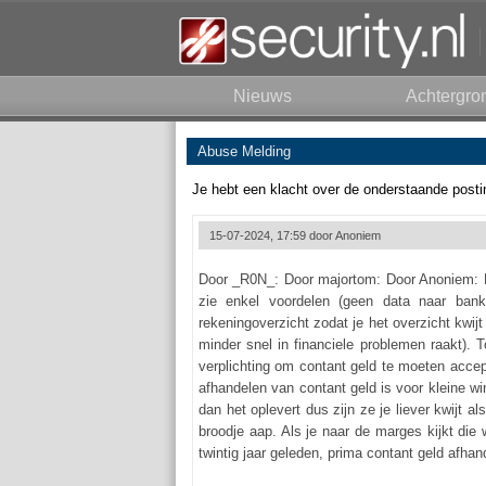
Nieuws
Achtergro
Abuse Melding
Je hebt een klacht over de onderstaande posti
15-07-2024, 17:59 door
Anoniem
Door _R0N_: Door majortom: Door Anoniem: Do
zie enkel voordelen (geen data naar bank
rekeningoverzicht zodat je het overzicht kwij
minder snel in financiele problemen raakt).
verplichting om contant geld te moeten accep
afhandelen van contant geld is voor kleine w
dan het oplevert dus zijn ze je liever kwijt 
broodje aap. Als je naar de marges kijkt die
twintig jaar geleden, prima contant geld afhand