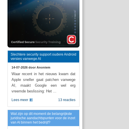
Slechtere security support oudere Android
versies vanwege AI
14-07-2026 door
Anoniem
Waar recent in het nieuws kwam dat
Apple sneller gaat patchen vanwege
AI, maakt Google een wel erg
vreemde beslissing: Het ...
Lees meer
13 reacties
Wat zijn op dit moment de belangrijkste
juridische aandachtspunten voor de inzet
van AI binnen het bedrijf?