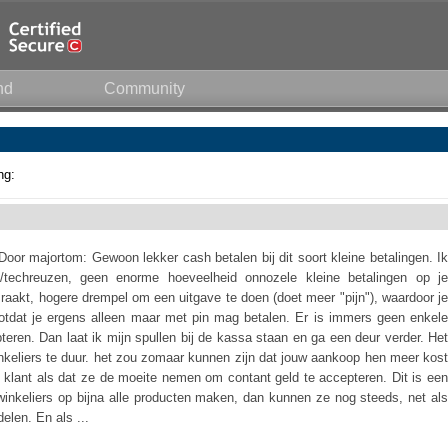
nd
Community
ng:
or majortom: Gewoon lekker cash betalen bij dit soort kleine betalingen. Ik
/techreuzen, geen enorme hoeveelheid onnozele kleine betalingen op je
t raakt, hogere drempel om een uitgave te doen (doet meer "pijn"), waardoor je
 Totdat je ergens alleen maar met pin mag betalen. Er is immers geen enkele
teren. Dan laat ik mijn spullen bij de kassa staan en ga een deur verder. Het
inkeliers te duur. het zou zomaar kunnen zijn dat jouw aankoop hen meer kost
als klant als dat ze de moeite nemen om contant geld te accepteren. Dit is een
 winkeliers op bijna alle producten maken, dan kunnen ze nog steeds, net als
elen. En als ...