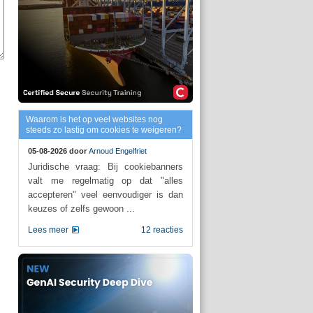
Waarom is het op veel websites nog
steeds zo lastig om cookies te weigeren?
05-08-2026 door
Arnoud Engelfriet
Juridische vraag: Bij cookiebanners
valt me regelmatig op dat "alles
accepteren" veel eenvoudiger is dan
keuzes of zelfs gewoon ...
Lees meer
12 reacties