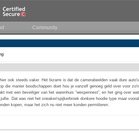
nd
Community
ng:
hier ook steeds vaker. Het bizarre is dat de camerabeelden vaak dure auto's
e op die manier boodschappen doet hou je vanzelf genoeg geld over voor zo'n
akt met een beveiliger van het warenhuis “wespennest”, en het ging over wat
ij jullie. Dat was niet het sneaker/spijkerbroek donkere hoodie type maar vooral
onden kopen, maar het zich nu niet meer konden permitteren.