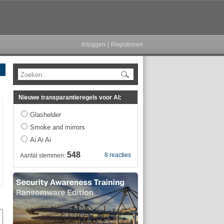
Inloggen
|
Registreren
Zoeken
Nieuwe transparantieregels voor AI:
Glashelder
Smoke and mirrors
Ai Ai Ai
548
8 reacties
Aantal stemmen: