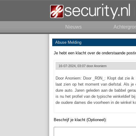
Nieuws
Achtergro
Abuse Melding
Je hebt een klacht over de onderstaande posti
16-07-2024, 03:07 door
Anoniem
Door Anoniem: Door _R0N_: Klopt dat zie ik 
laat zien op het moment van diefstal. Als j
dure auto. Jaren geleden aan de babbel gera
is nu het profiel van de typische winkeldief b
de oudere dames die voorheen in de winkel k
Beschrijf je klacht (Optioneel):