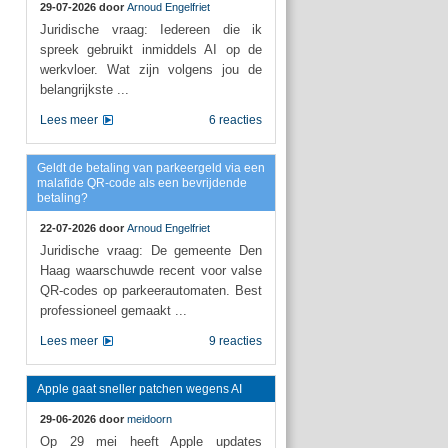
29-07-2026 door
Arnoud Engelfriet
Juridische vraag: Iedereen die ik
spreek gebruikt inmiddels AI op de
werkvloer. Wat zijn volgens jou de
belangrijkste ...
Lees meer
6 reacties
Geldt de betaling van parkeergeld via een
malafide QR-code als een bevrijdende
betaling?
22-07-2026 door
Arnoud Engelfriet
Juridische vraag: De gemeente Den
Haag waarschuwde recent voor valse
QR-codes op parkeerautomaten. Best
professioneel gemaakt ...
Lees meer
9 reacties
Apple gaat sneller patchen wegens AI
29-06-2026 door
meidoorn
Op 29 mei heeft Apple updates