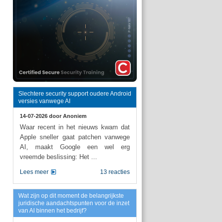
Slechtere security support oudere Android
versies vanwege AI
14-07-2026 door
Anoniem
Waar recent in het nieuws kwam dat
Apple sneller gaat patchen vanwege
AI, maakt Google een wel erg
vreemde beslissing: Het ...
Lees meer
13 reacties
Wat zijn op dit moment de belangrijkste
juridische aandachtspunten voor de inzet
van AI binnen het bedrijf?