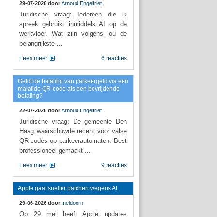
29-07-2026 door
Arnoud Engelfriet
Juridische vraag: Iedereen die ik
spreek gebruikt inmiddels AI op de
werkvloer. Wat zijn volgens jou de
belangrijkste ...
Lees meer
6 reacties
Geldt de betaling van parkeergeld via een
malafide QR-code als een bevrijdende
betaling?
22-07-2026 door
Arnoud Engelfriet
Juridische vraag: De gemeente Den
Haag waarschuwde recent voor valse
QR-codes op parkeerautomaten. Best
professioneel gemaakt ...
Lees meer
9 reacties
Apple gaat sneller patchen wegens AI
29-06-2026 door
meidoorn
Op 29 mei heeft Apple updates