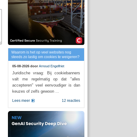
Waarom is het op veel websites nog
steeds zo lastig om cookies te weigeren?
05-08-2026 door
Arnoud Engelfriet
Juridische vraag: Bij cookiebanners
valt me regelmatig op dat "alles
accepteren" veel eenvoudiger is dan
keuzes of zelfs gewoon ...
Lees meer
12 reacties