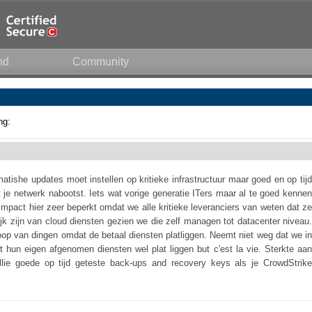
nd
Community
ng:
atishe updates moet instellen op kritieke infrastructuur maar goed en op tijd
je netwerk nabootst. Iets wat vorige generatie ITers maar al te goed kennen
 impact hier zeer beperkt omdat we alle kritieke leveranciers van weten dat ze
jk zijn van cloud diensten gezien we die zelf managen tot datacenter niveau.
koop van dingen omdat de betaal diensten platliggen. Neemt niet weg dat we in
 hun eigen afgenomen diensten wel plat liggen but c'est la vie. Sterkte aan
ullie goede op tijd geteste back-ups and recovery keys als je CrowdStrike