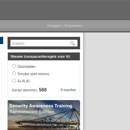
Inloggen
|
Registreren
Zoeken
Nieuwe transparantieregels voor AI:
Glashelder
Smoke and mirrors
Ai Ai Ai
568
9 reacties
Aantal stemmen: