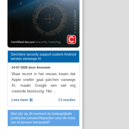
Slechtere security support oudere Android
versies vanwege AI
14-07-2026 door
Anoniem
Waar recent in het nieuws kwam dat
Apple sneller gaat patchen vanwege
AI, maakt Google een wel erg
vreemde beslissing: Het ...
Lees meer
13 reacties
Wat zijn op dit moment de belangrijkste
juridische aandachtspunten voor de inzet
van AI binnen het bedrijf?