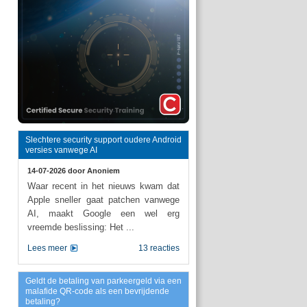
Slechtere security support oudere Android
versies vanwege AI
14-07-2026 door
Anoniem
Waar recent in het nieuws kwam dat
Apple sneller gaat patchen vanwege
AI, maakt Google een wel erg
vreemde beslissing: Het ...
Lees meer
13 reacties
Geldt de betaling van parkeergeld via een
malafide QR-code als een bevrijdende
betaling?