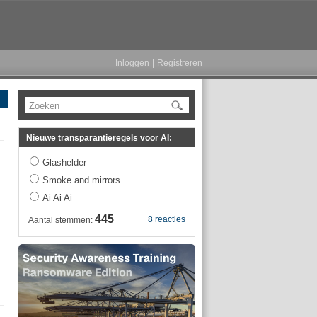
Inloggen
|
Registreren
Zoeken
Nieuwe transparantieregels voor AI:
Glashelder
Smoke and mirrors
Ai Ai Ai
445
8 reacties
Aantal stemmen: