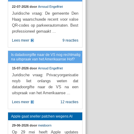
22-07-2026 door
Arnoud Engelfriet
Juridische vraag: De gemeente Den
Haag waarschuwde recent voor valse
QR-codes op parkeerautomaten. Best
professioneel gemaakt ...
Lees meer
9 reacties
Is datadoorgifte naar de VS nog rechtmatig
na uitspraak van het Amerikaanse Hof?
15-07-2026 door
Arnoud Engelfriet
Juridische vraag: Privacyorganisatie
noyb liet onlangs weten dat
datadoorgifte naar de VS na een
uitspraak van het Amerikaanse ...
Lees meer
12 reacties
Apple gaat sneller patchen wegens AI
29-06-2026 door
meidoorn
Op 29 mei heeft Apple updates