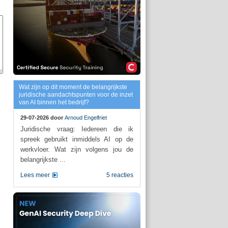
Wat zijn op dit moment de belangrijkste
juridische aandachtspunten voor de inzet
van AI binnen het bedrijf?
29-07-2026 door
Arnoud Engelfriet
Juridische vraag: Iedereen die ik
spreek gebruikt inmiddels AI op de
werkvloer. Wat zijn volgens jou de
belangrijkste ...
Lees meer
5 reacties