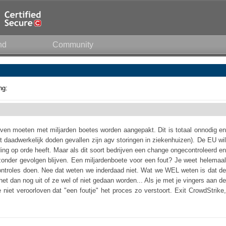
nd
Community
ng:
jven moeten met miljarden boetes worden aangepakt. Dit is totaal onnodig en
et daadwerkelijk doden gevallen zijn agv storingen in ziekenhuizen). De EU wil
ouding op orde heeft. Maar als dit soort bedrijven een change ongecontroleerd en
 zonder gevolgen blijven. Een miljardenboete voor een fout? Je weet helemaal
controles doen. Nee dat weten we inderdaad niet. Wat we WEL weten is dat de
t dan nog uit of ze wel of niet gedaan worden... Als je met je vingers aan de
niet veroorloven dat "een foutje" het proces zo verstoort. Exit CrowdStrike,