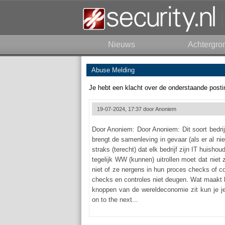
Nieuws
Achtergro
Abuse Melding
Je hebt een klacht over de onderstaande posti
19-07-2024, 17:37 door
Anoniem
Door Anoniem: Door Anoniem: Dit soort bedri
brengt de samenleving in gevaar (als er al ni
straks (terecht) dat elk bedrijf zijn IT huish
tegelijk WW (kunnen) uitrollen moet dat niet
niet of ze nergens in hun proces checks of 
checks en controles niet deugen. Wat maakt he
knoppen van de wereldeconomie zit kun je je 
on to the next...