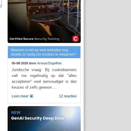
Waarom is het op veel websites nog
steeds zo lastig om cookies te weigeren?
05-08-2026 door
Arnoud Engelfriet
Juridische vraag: Bij cookiebanners
valt me regelmatig op dat "alles
accepteren" veel eenvoudiger is dan
keuzes of zelfs gewoon ...
Lees meer
12 reacties