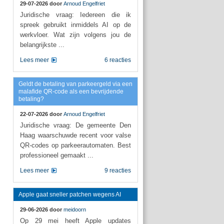
29-07-2026 door
Arnoud Engelfriet
Juridische vraag: Iedereen die ik
spreek gebruikt inmiddels AI op de
werkvloer. Wat zijn volgens jou de
belangrijkste ...
Lees meer
6 reacties
Geldt de betaling van parkeergeld via een
malafide QR-code als een bevrijdende
betaling?
22-07-2026 door
Arnoud Engelfriet
Juridische vraag: De gemeente Den
Haag waarschuwde recent voor valse
QR-codes op parkeerautomaten. Best
professioneel gemaakt ...
Lees meer
9 reacties
Apple gaat sneller patchen wegens AI
29-06-2026 door
meidoorn
Op 29 mei heeft Apple updates