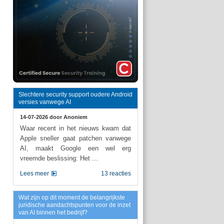
Slechtere security support oudere Android
versies vanwege AI
14-07-2026 door
Anoniem
Waar recent in het nieuws kwam dat
Apple sneller gaat patchen vanwege
AI, maakt Google een wel erg
vreemde beslissing: Het ...
Lees meer
13 reacties
Wat zijn op dit moment de belangrijkste
juridische aandachtspunten voor de inzet
van AI binnen het bedrijf?