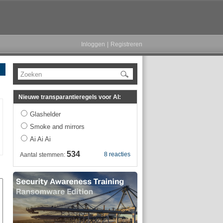
Inloggen
|
Registreren
Zoeken
Nieuwe transparantieregels voor AI:
Glashelder
Smoke and mirrors
Ai Ai Ai
534
8 reacties
Aantal stemmen: