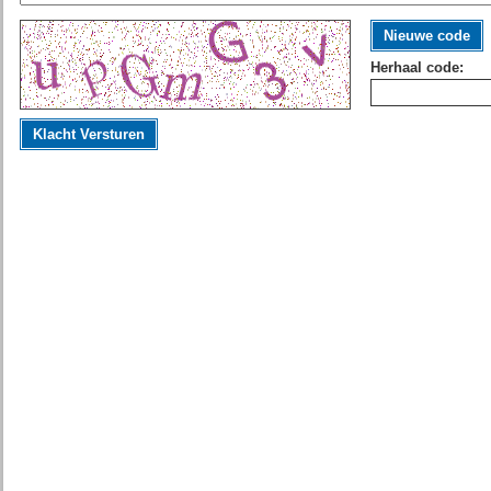
Nieuwe code
Herhaal code:
Klacht Versturen