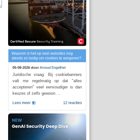
Waarom is het op veel websites nog
steeds zo lastig om cookies te weigeren?
05-08-2026 door
Arnoud Engelfriet
Juridische vraag: Bij cookiebanners
valt me regelmatig op dat "alles
accepteren" veel eenvoudiger is dan
keuzes of zelfs gewoon ...
Lees meer
12 reacties