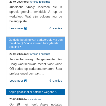
29-07-2026 door
Arnoud Engelfriet
Juridische vraag: Iedereen die ik
spreek gebruikt inmiddels AI op de
werkvloer. Wat zijn volgens jou de
belangrijkste ...
Lees meer
6 reacties
Geldt de betaling van parkeergeld via een
malafide QR-code als een bevrijdende
betaling?
22-07-2026 door
Arnoud Engelfriet
Juridische vraag: De gemeente Den
Haag waarschuwde recent voor valse
QR-codes op parkeerautomaten. Best
professioneel gemaakt ...
Lees meer
9 reacties
Apple gaat sneller patchen wegens AI
29-06-2026 door
meidoorn
Op 29 mei heeft Apple updates