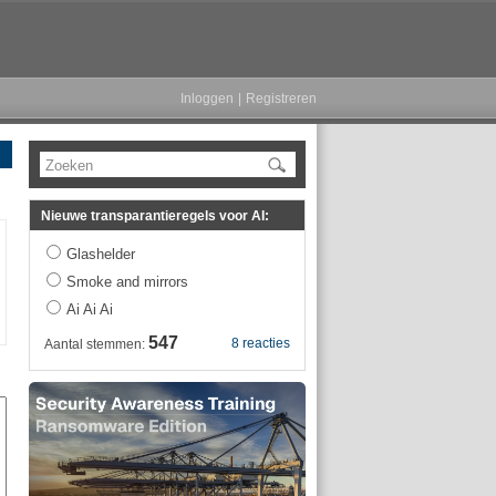
Inloggen
|
Registreren
Zoeken
Nieuwe transparantieregels voor AI:
Glashelder
Smoke and mirrors
Ai Ai Ai
547
8 reacties
Aantal stemmen: