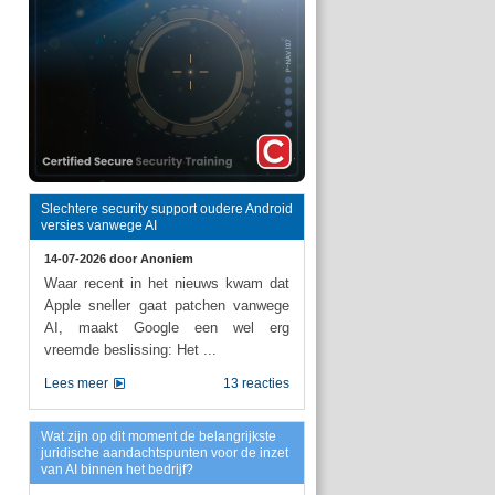
Slechtere security support oudere Android
versies vanwege AI
14-07-2026 door
Anoniem
Waar recent in het nieuws kwam dat
Apple sneller gaat patchen vanwege
AI, maakt Google een wel erg
vreemde beslissing: Het ...
Lees meer
13 reacties
Wat zijn op dit moment de belangrijkste
juridische aandachtspunten voor de inzet
van AI binnen het bedrijf?