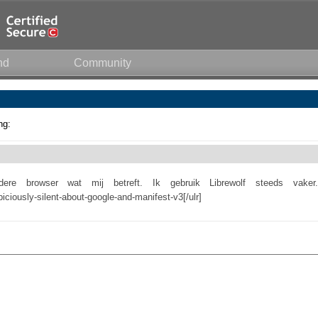
nd
Community
ng:
re browser wat mij betreft. Ik gebruik Librewolf steeds vaker.
piciously-silent-about-google-and-manifest-v3[/ulr]