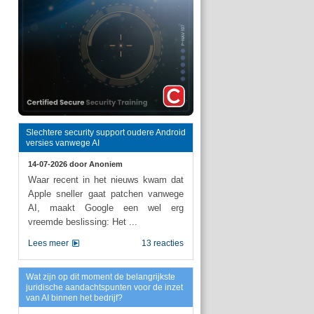
Slechtere security support oudere Android
versies vanwege AI
14-07-2026 door
Anoniem
Waar recent in het nieuws kwam dat
Apple sneller gaat patchen vanwege
AI, maakt Google een wel erg
vreemde beslissing: Het ...
Lees meer
13 reacties
Wat zijn op dit moment de belangrijkste
juridische aandachtspunten voor de inzet
van AI binnen het bedrijf?