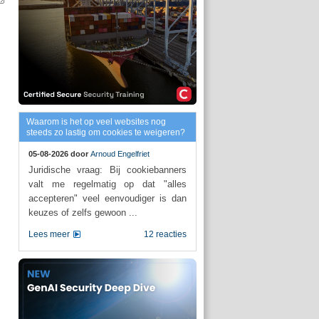
Waarom is het op veel websites nog
steeds zo lastig om cookies te weigeren?
05-08-2026 door
Arnoud Engelfriet
Juridische vraag: Bij cookiebanners
valt me regelmatig op dat "alles
accepteren" veel eenvoudiger is dan
keuzes of zelfs gewoon ...
Lees meer
12 reacties