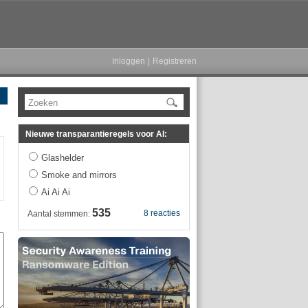
Inloggen
|
Registreren
Zoeken
Nieuwe transparantieregels voor AI:
Glashelder
Smoke and mirrors
Ai Ai Ai
535
8 reacties
Aantal stemmen: