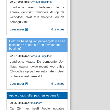
29-07-2026 door
Arnoud Engelfriet
Juridische vraag: Iedereen die ik
spreek gebruikt inmiddels AI op de
werkvloer. Wat zijn volgens jou de
belangrijkste ...
Lees meer
6 reacties
Geldt de betaling van parkeergeld via een
malafide QR-code als een bevrijdende
betaling?
22-07-2026 door
Arnoud Engelfriet
Juridische vraag: De gemeente Den
Haag waarschuwde recent voor valse
QR-codes op parkeerautomaten. Best
professioneel gemaakt ...
Lees meer
9 reacties
Apple gaat sneller patchen wegens AI
29-06-2026 door
meidoorn
Op 29 mei heeft Apple updates