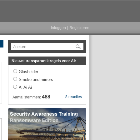
Inloggen
|
Registreren
Zoeken
Nieuwe transparantieregels voor AI:
Glashelder
Smoke and mirrors
Ai Ai Ai
488
8 reacties
Aantal stemmen: