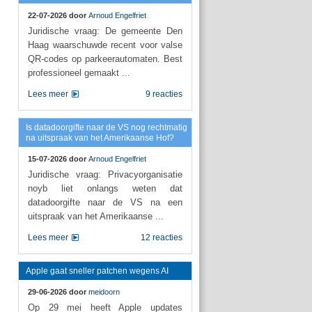
22-07-2026 door
Arnoud Engelfriet
Juridische vraag: De gemeente Den
Haag waarschuwde recent voor valse
QR-codes op parkeerautomaten. Best
professioneel gemaakt ...
Lees meer
9 reacties
Is datadoorgifte naar de VS nog rechtmatig
na uitspraak van het Amerikaanse Hof?
15-07-2026 door
Arnoud Engelfriet
Juridische vraag: Privacyorganisatie
noyb liet onlangs weten dat
datadoorgifte naar de VS na een
uitspraak van het Amerikaanse ...
Lees meer
12 reacties
Apple gaat sneller patchen wegens AI
29-06-2026 door
meidoorn
Op 29 mei heeft Apple updates