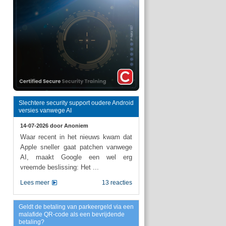
Slechtere security support oudere Android
versies vanwege AI
14-07-2026 door
Anoniem
Waar recent in het nieuws kwam dat
Apple sneller gaat patchen vanwege
AI, maakt Google een wel erg
vreemde beslissing: Het ...
Lees meer
13 reacties
Geldt de betaling van parkeergeld via een
malafide QR-code als een bevrijdende
betaling?