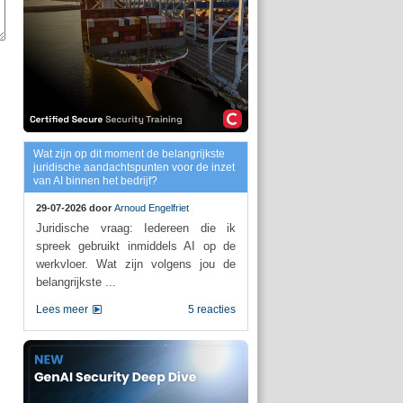
Wat zijn op dit moment de belangrijkste
juridische aandachtspunten voor de inzet
van AI binnen het bedrijf?
29-07-2026 door
Arnoud Engelfriet
Juridische vraag: Iedereen die ik
spreek gebruikt inmiddels AI op de
werkvloer. Wat zijn volgens jou de
belangrijkste ...
Lees meer
5 reacties