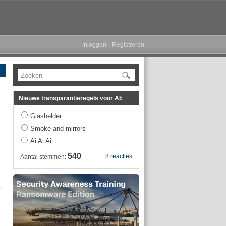
Inloggen
|
Registreren
Zoeken
Nieuwe transparantieregels voor AI:
Glashelder
Smoke and mirrors
Ai Ai Ai
540
8 reacties
Aantal stemmen: