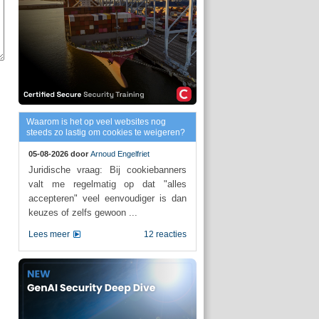
Waarom is het op veel websites nog
steeds zo lastig om cookies te weigeren?
05-08-2026 door
Arnoud Engelfriet
Juridische vraag: Bij cookiebanners
valt me regelmatig op dat "alles
accepteren" veel eenvoudiger is dan
keuzes of zelfs gewoon ...
Lees meer
12 reacties