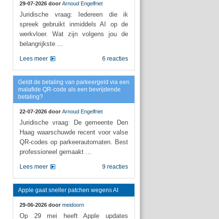
29-07-2026 door
Arnoud Engelfriet
Juridische vraag: Iedereen die ik
spreek gebruikt inmiddels AI op de
werkvloer. Wat zijn volgens jou de
belangrijkste ...
Lees meer
6 reacties
Geldt de betaling van parkeergeld via een
malafide QR-code als een bevrijdende
betaling?
22-07-2026 door
Arnoud Engelfriet
Juridische vraag: De gemeente Den
Haag waarschuwde recent voor valse
QR-codes op parkeerautomaten. Best
professioneel gemaakt ...
Lees meer
9 reacties
Apple gaat sneller patchen wegens AI
29-06-2026 door
meidoorn
Op 29 mei heeft Apple updates