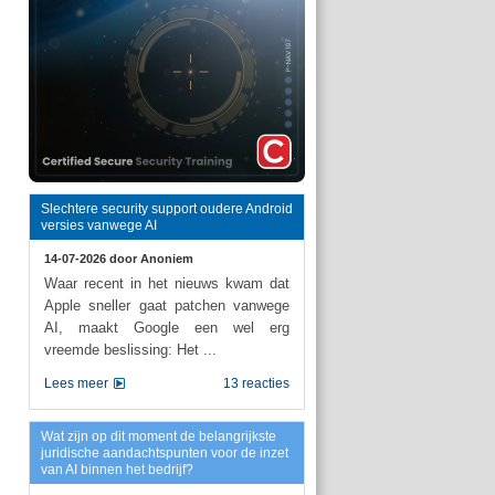
Slechtere security support oudere Android
versies vanwege AI
14-07-2026 door
Anoniem
Waar recent in het nieuws kwam dat
Apple sneller gaat patchen vanwege
AI, maakt Google een wel erg
vreemde beslissing: Het ...
Lees meer
13 reacties
Wat zijn op dit moment de belangrijkste
juridische aandachtspunten voor de inzet
van AI binnen het bedrijf?