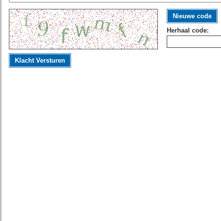
Nieuwe code
Herhaal code:
Klacht Versturen