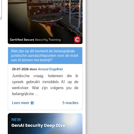
Wat zijn op dit moment de belangrijkste
juridische aandachtspunten voor de inzet
van AI binnen het bedrijf?
29-07-2026 door
Arnoud Engelfriet
Juridische vraag: Iedereen die ik
spreek gebruikt inmiddels AI op de
werkvloer. Wat zijn volgens jou de
belangrijkste ...
Lees meer
5 reacties