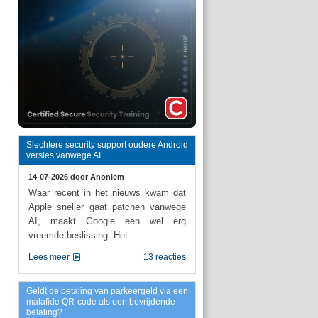
Slechtere security support oudere Android
versies vanwege AI
14-07-2026 door
Anoniem
Waar recent in het nieuws kwam dat
Apple sneller gaat patchen vanwege
AI, maakt Google een wel erg
vreemde beslissing: Het ...
Lees meer
13 reacties
Geldt de betaling van parkeergeld via een
malafide QR-code als een bevrijdende
betaling?