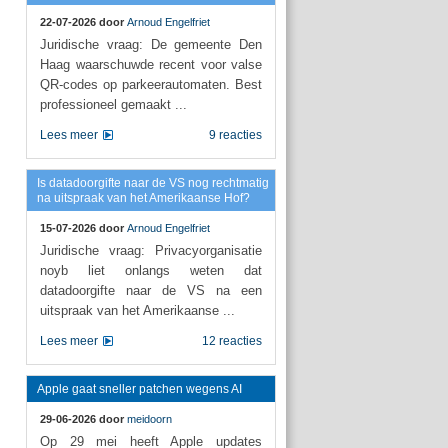
22-07-2026 door
Arnoud Engelfriet
Juridische vraag: De gemeente Den
Haag waarschuwde recent voor valse
QR-codes op parkeerautomaten. Best
professioneel gemaakt ...
Lees meer
9 reacties
Is datadoorgifte naar de VS nog rechtmatig
na uitspraak van het Amerikaanse Hof?
15-07-2026 door
Arnoud Engelfriet
Juridische vraag: Privacyorganisatie
noyb liet onlangs weten dat
datadoorgifte naar de VS na een
uitspraak van het Amerikaanse ...
Lees meer
12 reacties
Apple gaat sneller patchen wegens AI
29-06-2026 door
meidoorn
Op 29 mei heeft Apple updates