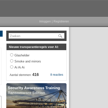
Inloggen
|
Registreren
Zoeken
Nieuwe transparantieregels voor AI:
Glashelder
Smoke and mirrors
Ai Ai Ai
416
8 reacties
Aantal stemmen: