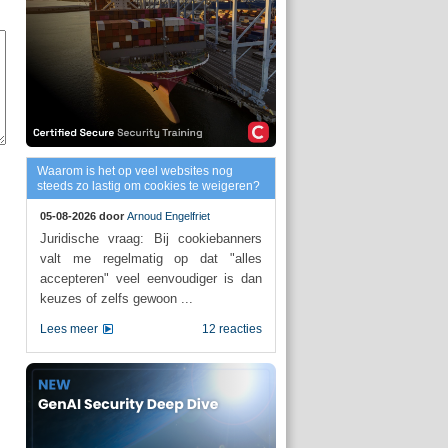
Waarom is het op veel websites nog
steeds zo lastig om cookies te weigeren?
05-08-2026 door
Arnoud Engelfriet
Juridische vraag: Bij cookiebanners
valt me regelmatig op dat "alles
accepteren" veel eenvoudiger is dan
keuzes of zelfs gewoon ...
Lees meer
12 reacties