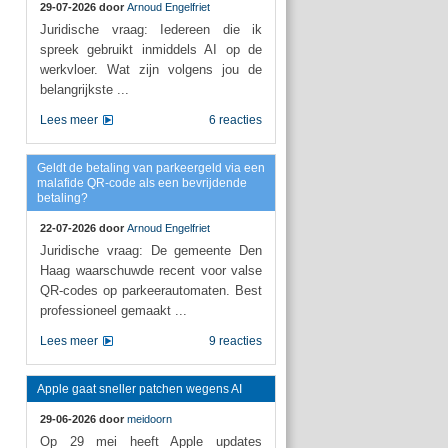
29-07-2026 door
Arnoud Engelfriet
Juridische vraag: Iedereen die ik
spreek gebruikt inmiddels AI op de
werkvloer. Wat zijn volgens jou de
belangrijkste ...
Lees meer
6 reacties
Geldt de betaling van parkeergeld via een
malafide QR-code als een bevrijdende
betaling?
22-07-2026 door
Arnoud Engelfriet
Juridische vraag: De gemeente Den
Haag waarschuwde recent voor valse
QR-codes op parkeerautomaten. Best
professioneel gemaakt ...
Lees meer
9 reacties
Apple gaat sneller patchen wegens AI
29-06-2026 door
meidoorn
Op 29 mei heeft Apple updates