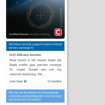
Slechtere security support oudere Android
versies vanwege AI
14-07-2026 door
Anoniem
Waar recent in het nieuws kwam dat
Apple sneller gaat patchen vanwege
AI, maakt Google een wel erg
vreemde beslissing: Het ...
Lees meer
13 reacties
Wat zijn op dit moment de belangrijkste
juridische aandachtspunten voor de inzet
van AI binnen het bedrijf?