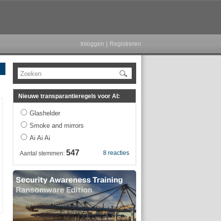
Inloggen
|
Registreren
Zoeken
Nieuwe transparantieregels voor AI:
Glashelder
Smoke and mirrors
Ai Ai Ai
547
8 reacties
Aantal stemmen: