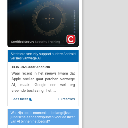
Slechtere security support oudere Android
versies vanwege AI
14-07-2026 door
Anoniem
Waar recent in het nieuws kwam dat
Apple sneller gaat patchen vanwege
AI, maakt Google een wel erg
vreemde beslissing: Het ...
Lees meer
13 reacties
Wat zijn op dit moment de belangrijkste
juridische aandachtspunten voor de inzet
van AI binnen het bedrijf?