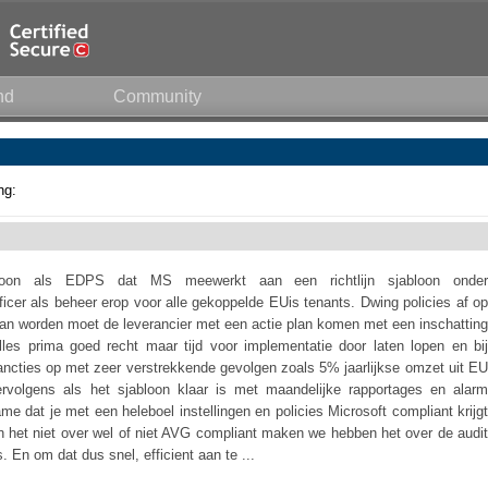
nd
Community
ng:
oon als EDPS dat MS meewerkt aan een richtlijn sjabloon onder
icer als beheer erop voor alle gekoppelde EUis tenants. Dwing policies af op
kan worden moet de leverancier met een actie plan komen met een inschatting
lles prima goed recht maar tijd voor implementatie door laten lopen en bij
 sancties op met zeer verstrekkende gevolgen zoals 5% jaarlijkse omzet uit EU
vervolgens als het sjabloon klaar is met maandelijke rapportages en alarm
me dat je met een heleboel instellingen en policies Microsoft compliant krijgt
 het niet over wel of niet AVG compliant maken we hebben het over de audit
. En om dat dus snel, efficient aan te ...