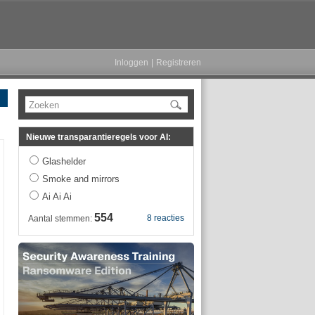
Inloggen
|
Registreren
Zoeken
Nieuwe transparantieregels voor AI:
Glashelder
Smoke and mirrors
Ai Ai Ai
554
8 reacties
Aantal stemmen: