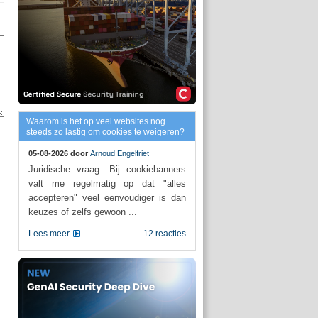
Waarom is het op veel websites nog
steeds zo lastig om cookies te weigeren?
05-08-2026 door
Arnoud Engelfriet
Juridische vraag: Bij cookiebanners
valt me regelmatig op dat "alles
accepteren" veel eenvoudiger is dan
keuzes of zelfs gewoon ...
Lees meer
12 reacties