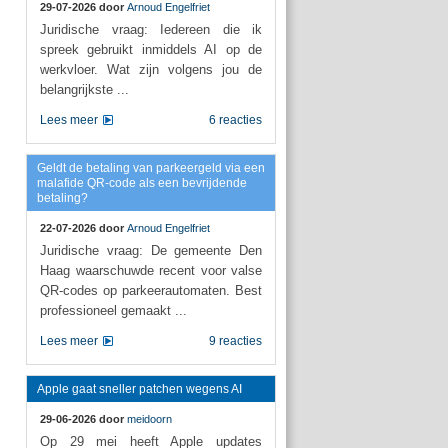
29-07-2026 door
Arnoud Engelfriet
Juridische vraag: Iedereen die ik
spreek gebruikt inmiddels AI op de
werkvloer. Wat zijn volgens jou de
belangrijkste ...
Lees meer
6 reacties
Geldt de betaling van parkeergeld via een
malafide QR-code als een bevrijdende
betaling?
22-07-2026 door
Arnoud Engelfriet
Juridische vraag: De gemeente Den
Haag waarschuwde recent voor valse
QR-codes op parkeerautomaten. Best
professioneel gemaakt ...
Lees meer
9 reacties
Apple gaat sneller patchen wegens AI
29-06-2026 door
meidoorn
Op 29 mei heeft Apple updates