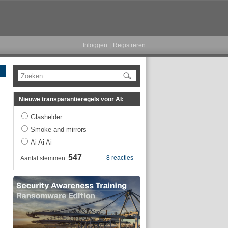
Inloggen
|
Registreren
Zoeken
Nieuwe transparantieregels voor AI:
Glashelder
Smoke and mirrors
Ai Ai Ai
547
8 reacties
Aantal stemmen: