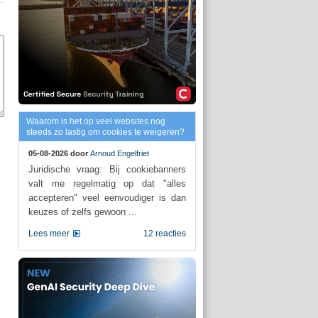
Waarom is het op veel websites nog
steeds zo lastig om cookies te weigeren?
05-08-2026 door
Arnoud Engelfriet
Juridische vraag: Bij cookiebanners
valt me regelmatig op dat "alles
accepteren" veel eenvoudiger is dan
keuzes of zelfs gewoon ...
Lees meer
12 reacties