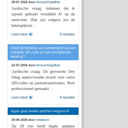
29-07-2026 door
Arnoud Engelfriet
Juridische vraag: Iedereen die ik
spreek gebruikt inmiddels AI op de
werkvloer. Wat zijn volgens jou de
belangrijkste ...
Lees meer
6 reacties
Geldt de betaling van parkeergeld via een
malafide QR-code als een bevrijdende
betaling?
22-07-2026 door
Arnoud Engelfriet
Juridische vraag: De gemeente Den
Haag waarschuwde recent voor valse
QR-codes op parkeerautomaten. Best
professioneel gemaakt ...
Lees meer
9 reacties
Apple gaat sneller patchen wegens AI
29-06-2026 door
meidoorn
Op 29 mei heeft Apple updates