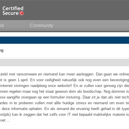
nd
Community
ng:
leuteld met ransomware en niemand kan meer aanloggen. Dan gaan we online
is geen 1 april. En voor veiligheid natuurlijk ook nog even een bevestiging
 internet storingen raadpleeg onze website!! En er zullen vast genoeg zijn die
t kunnen regelen maar nog het staat gewoon dom als boodschap. Nog dommer is
e aangifte overgaan op een formulier insturing. Daar zit je dan als niet tech
aardes in te proberen vullen met allle huidige stress en niemand om even te
 deze informatie ophalen. En als iemand die ervaring heeft gehad in dit type
stijds) kan ik zeggen dat het zelfs voor IT niet bepaald makkelijke materie is
oet ...