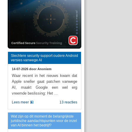
Slechtere security support oudere Android
versies vanwege AI
14-07-2026 door
Anoniem
Waar recent in het nieuws kwam dat
Apple sneller gaat patchen vanwege
AI, maakt Google een wel erg
vreemde beslissing: Het ...
Lees meer
13 reacties
Wat zijn op dit moment de belangrijkste
juridische aandachtspunten voor de inzet
van AI binnen het bedrijf?