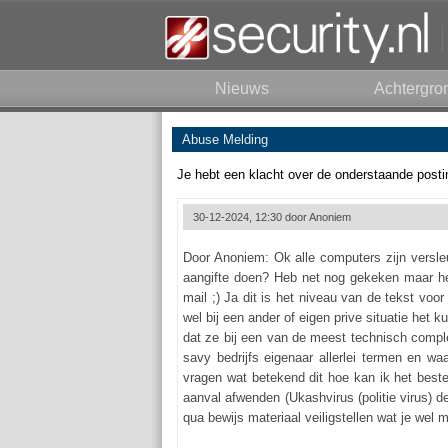
Nieuws
Achtergro
Abuse Melding
Je hebt een klacht over de onderstaande posti
30-12-2024, 12:30 door
Anoniem
Door Anoniem: Ok alle computers zijn vers
aangifte doen? Heb net nog gekeken maar het 
mail ;) Ja dit is het niveau van de tekst voor
wel bij een ander of eigen prive situatie he
dat ze bij een van de meest technisch complex
savy bedrijfs eigenaar allerlei termen en w
vragen wat betekend dit hoe kan ik het beste
aanval afwenden (Ukashvirus (politie virus) de
qua bewijs materiaal veiligstellen wat je wel m