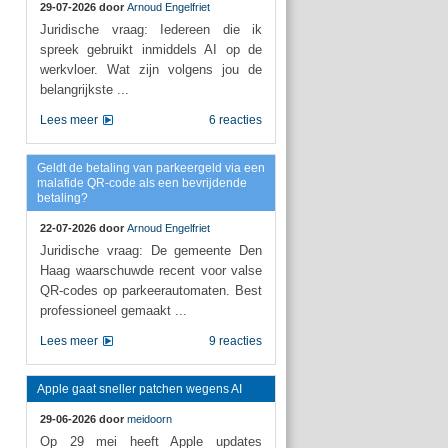
29-07-2026 door
Arnoud Engelfriet
Juridische vraag: Iedereen die ik
spreek gebruikt inmiddels AI op de
werkvloer. Wat zijn volgens jou de
belangrijkste ...
Lees meer
6 reacties
Geldt de betaling van parkeergeld via een
malafide QR-code als een bevrijdende
betaling?
22-07-2026 door
Arnoud Engelfriet
Juridische vraag: De gemeente Den
Haag waarschuwde recent voor valse
QR-codes op parkeerautomaten. Best
professioneel gemaakt ...
Lees meer
9 reacties
Apple gaat sneller patchen wegens AI
29-06-2026 door
meidoorn
Op 29 mei heeft Apple updates