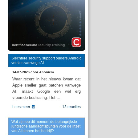
Slechtere security support oudere Android
versies vanwege AI
14-07-2026 door
Anoniem
Waar recent in het nieuws kwam dat
Apple sneller gaat patchen vanwege
AI, maakt Google een wel erg
vreemde beslissing: Het ...
Lees meer
13 reacties
Wat zijn op dit moment de belangrijkste
juridische aandachtspunten voor de inzet
van AI binnen het bedrijf?