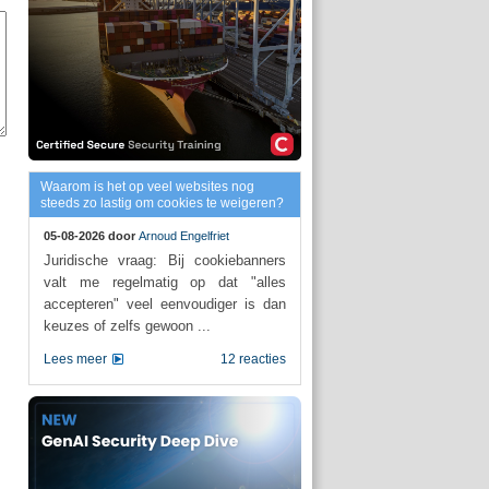
Waarom is het op veel websites nog
steeds zo lastig om cookies te weigeren?
05-08-2026 door
Arnoud Engelfriet
Juridische vraag: Bij cookiebanners
valt me regelmatig op dat "alles
accepteren" veel eenvoudiger is dan
keuzes of zelfs gewoon ...
Lees meer
12 reacties