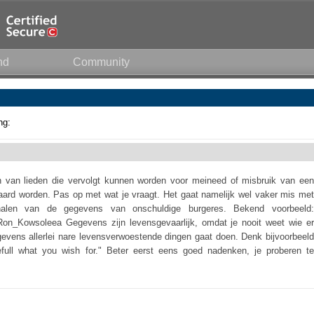
nd
Community
ng:
van lieden die vervolgt kunnen worden voor meineed of misbruik van een
ard worden. Pas op met wat je vraagt. Het gaat namelijk wel vaker mis met
alen van de gegevens van onschuldige burgeres. Bekend voorbeeld:
ude#Ron_Kowsoleea Gegevens zijn levensgevaarlijk, omdat je nooit weet wie er
vens allerlei nare levensverwoestende dingen gaat doen. Denk bijvoorbeeld
efull what you wish for." Beter eerst eens goed nadenken, je proberen te