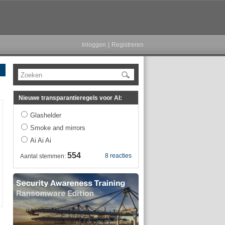
Inloggen
|
Registreren
Zoeken
Nieuwe transparantieregels voor AI:
Glashelder
Smoke and mirrors
Ai Ai Ai
554
8 reacties
Aantal stemmen: