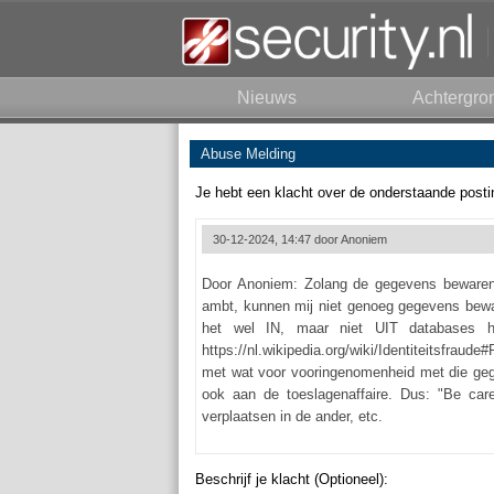
Nieuws
Achtergro
Abuse Melding
Je hebt een klacht over de onderstaande posti
30-12-2024, 14:47 door
Anoniem
Door Anoniem: Zolang de gegevens bewaren 
ambt, kunnen mij niet genoeg gegevens bewa
het wel IN, maar niet UIT databases h
https://nl.wikipedia.org/wiki/Identiteitsfra
met wat voor vooringenomenheid met die gege
ook aan de toeslagenaffaire. Dus: "Be car
verplaatsen in de ander, etc.
Beschrijf je klacht (Optioneel):