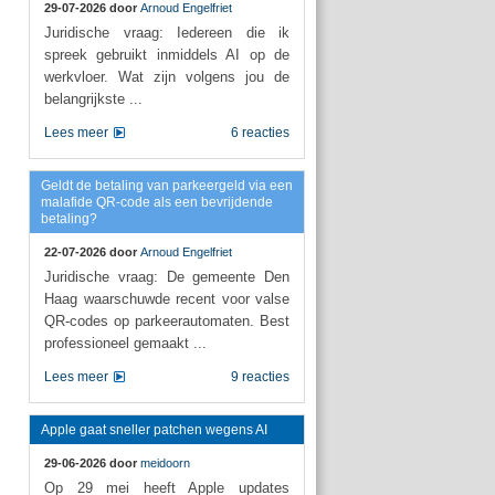
29-07-2026 door
Arnoud Engelfriet
Juridische vraag: Iedereen die ik
spreek gebruikt inmiddels AI op de
werkvloer. Wat zijn volgens jou de
belangrijkste ...
Lees meer
6 reacties
Geldt de betaling van parkeergeld via een
malafide QR-code als een bevrijdende
betaling?
22-07-2026 door
Arnoud Engelfriet
Juridische vraag: De gemeente Den
Haag waarschuwde recent voor valse
QR-codes op parkeerautomaten. Best
professioneel gemaakt ...
Lees meer
9 reacties
Apple gaat sneller patchen wegens AI
29-06-2026 door
meidoorn
Op 29 mei heeft Apple updates