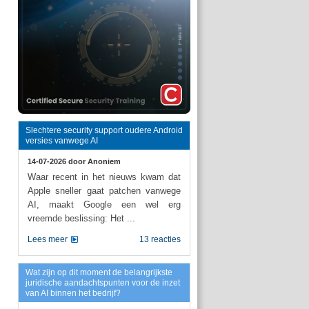
Slechtere security support oudere Android
versies vanwege AI
14-07-2026 door
Anoniem
Waar recent in het nieuws kwam dat
Apple sneller gaat patchen vanwege
AI, maakt Google een wel erg
vreemde beslissing: Het ...
Lees meer
13 reacties
Wat zijn op dit moment de belangrijkste
juridische aandachtspunten voor de inzet
van AI binnen het bedrijf?