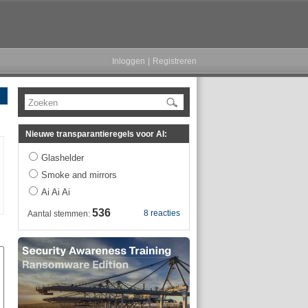
Inloggen
|
Registreren
Zoeken
Nieuwe transparantieregels voor AI:
Glashelder
Smoke and mirrors
Ai Ai Ai
536
8 reacties
Aantal stemmen: