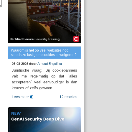
Waarom is het op veel websites nog
steeds zo lastig om cookies te weigeren?
05-08-2026 door
Arnoud Engelfriet
Juridische vraag: Bij cookiebanners
valt me regelmatig op dat "alles
accepteren" veel eenvoudiger is dan
keuzes of zelfs gewoon ...
Lees meer
12 reacties