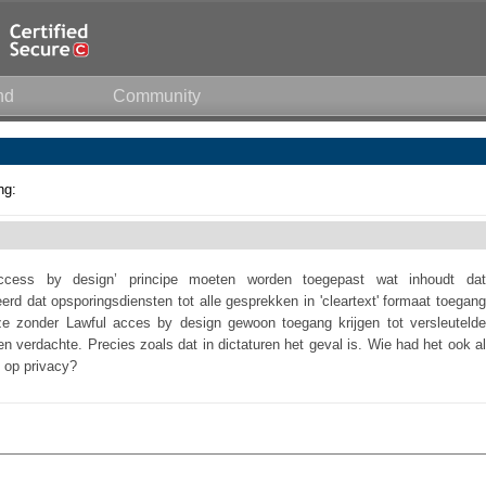
nd
Community
ng:
ccess by design’ principe moeten worden toegepast wat inhoudt dat
rd dat opsporingsdiensten tot alle gesprekken in 'cleartext' formaat toegang
e zonder Lawful acces by design gewoon toegang krijgen tot versleutelde
en verdachte. Precies zoals dat in dictaturen het geval is. Wie had het ook al
 op privacy?