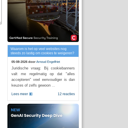
Waarom is het op veel websites nog
steeds zo lastig om cookies te weigeren?
05-08-2026 door
Arnoud Engelfriet
Juridische vraag: Bij cookiebanners
valt me regelmatig op dat "alles
accepteren" veel eenvoudiger is dan
keuzes of zelfs gewoon ...
Lees meer
12 reacties