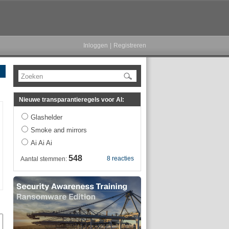
Inloggen
|
Registreren
Zoeken
Nieuwe transparantieregels voor AI:
Glashelder
Smoke and mirrors
Ai Ai Ai
548
8 reacties
Aantal stemmen: