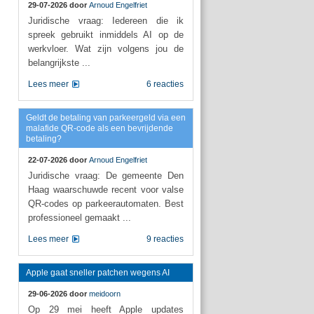
29-07-2026 door
Arnoud Engelfriet
Juridische vraag: Iedereen die ik
spreek gebruikt inmiddels AI op de
werkvloer. Wat zijn volgens jou de
belangrijkste ...
Lees meer
6 reacties
Geldt de betaling van parkeergeld via een
malafide QR-code als een bevrijdende
betaling?
22-07-2026 door
Arnoud Engelfriet
Juridische vraag: De gemeente Den
Haag waarschuwde recent voor valse
QR-codes op parkeerautomaten. Best
professioneel gemaakt ...
Lees meer
9 reacties
Apple gaat sneller patchen wegens AI
29-06-2026 door
meidoorn
Op 29 mei heeft Apple updates