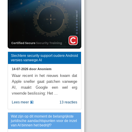
Slechtere security support oudere Android
versies vanwege AI
14-07-2026 door
Anoniem
Waar recent in het nieuws kwam dat
Apple sneller gaat patchen vanwege
AI, maakt Google een wel erg
vreemde beslissing: Het ...
Lees meer
13 reacties
Wat zijn op dit moment de belangrijkste
juridische aandachtspunten voor de inzet
van AI binnen het bedrijf?