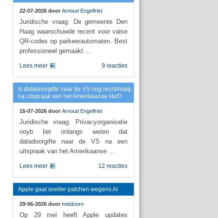
22-07-2026 door
Arnoud Engelfriet
Juridische vraag: De gemeente Den
Haag waarschuwde recent voor valse
QR-codes op parkeerautomaten. Best
professioneel gemaakt ...
Lees meer
9 reacties
Is datadoorgifte naar de VS nog rechtmatig
na uitspraak van het Amerikaanse Hof?
15-07-2026 door
Arnoud Engelfriet
Juridische vraag: Privacyorganisatie
noyb liet onlangs weten dat
datadoorgifte naar de VS na een
uitspraak van het Amerikaanse ...
Lees meer
12 reacties
Apple gaat sneller patchen wegens AI
29-06-2026 door
meidoorn
Op 29 mei heeft Apple updates