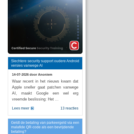
Slechtere security support oudere Android
versies vanwege AI
14-07-2026 door
Anoniem
Waar recent in het nieuws kwam dat
Apple sneller gaat patchen vanwege
AI, maakt Google een wel erg
vreemde beslissing: Het ...
Lees meer
13 reacties
Geldt de betaling van parkeergeld via een
malafide QR-code als een bevrijdende
betaling?