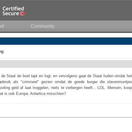
nd
Community
ng:
 Staat de boel tapt en logt, en vervolgens gaat de Staat huilen omdat het
ebruik als "crimineel" gezien omdat de goede burger die slavenmuntjes
eling geld af laat troggelen, niets te verbergen heeft... LOL. Mensen, koop
dat is ook Europa. Antartica misschien?