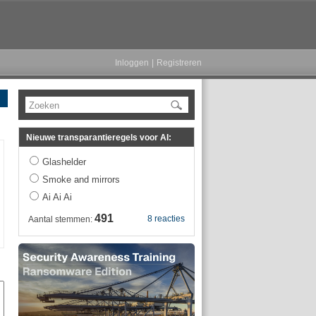
Inloggen
|
Registreren
Zoeken
Nieuwe transparantieregels voor AI:
Glashelder
Smoke and mirrors
Ai Ai Ai
491
8 reacties
Aantal stemmen: