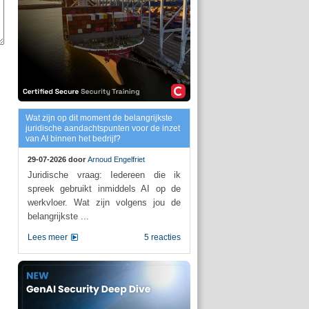
Wat zijn op dit moment de belangrijkste
juridische aandachtspunten voor de inzet
van AI binnen het bedrijf?
29-07-2026 door
Arnoud Engelfriet
Juridische vraag: Iedereen die ik
spreek gebruikt inmiddels AI op de
werkvloer. Wat zijn volgens jou de
belangrijkste ...
Lees meer
5 reacties