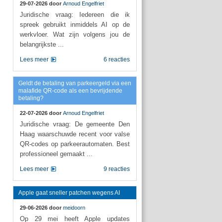
29-07-2026 door
Arnoud Engelfriet
Juridische vraag: Iedereen die ik
spreek gebruikt inmiddels AI op de
werkvloer. Wat zijn volgens jou de
belangrijkste ...
Lees meer
6 reacties
Geldt de betaling van parkeergeld via een
malafide QR-code als een bevrijdende
betaling?
22-07-2026 door
Arnoud Engelfriet
Juridische vraag: De gemeente Den
Haag waarschuwde recent voor valse
QR-codes op parkeerautomaten. Best
professioneel gemaakt ...
Lees meer
9 reacties
Apple gaat sneller patchen wegens AI
29-06-2026 door
meidoorn
Op 29 mei heeft Apple updates