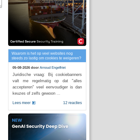
Waarom is het op veel websites nog
steeds zo lastig om cookies te weigeren?
05-08-2026 door
Arnoud Engelfriet
Juridische vraag: Bij cookiebanners
valt me regelmatig op dat "alles
accepteren" veel eenvoudiger is dan
keuzes of zelfs gewoon ...
Lees meer
12 reacties