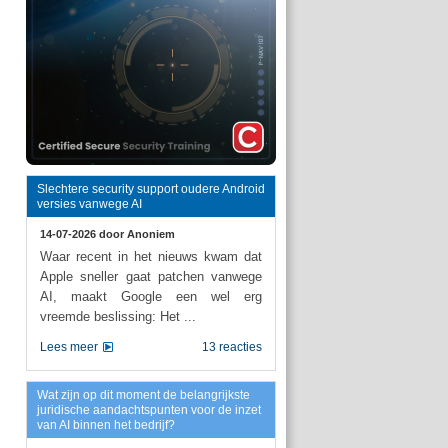
Slechtere security support oudere Android
versies vanwege AI
14-07-2026 door
Anoniem
Waar recent in het nieuws kwam dat
Apple sneller gaat patchen vanwege
AI, maakt Google een wel erg
vreemde beslissing: Het ...
Lees meer
13 reacties
Wat zijn op dit moment de belangrijkste
juridische aandachtspunten voor de inzet
van AI binnen het bedrijf?