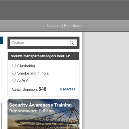
Inloggen
|
Registreren
Zoeken
Nieuwe transparantieregels voor AI:
Glashelder
Smoke and mirrors
Ai Ai Ai
548
8 reacties
Aantal stemmen: