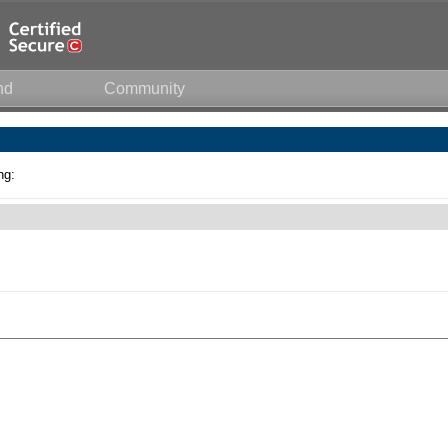
nd
Community
ng: