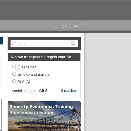
Inloggen
|
Registreren
Zoeken
Nieuwe transparantieregels voor AI:
Glashelder
Smoke and mirrors
Ai Ai Ai
492
8 reacties
Aantal stemmen: