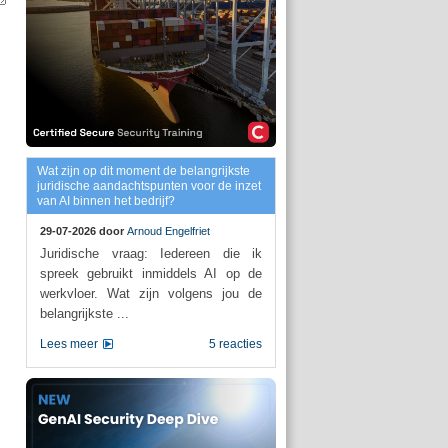
Wat zijn op dit moment de belangrijkste
juridische aandachtspunten voor de inzet
van AI binnen het bedrijf?
29-07-2026 door
Arnoud Engelfriet
Juridische vraag: Iedereen die ik
spreek gebruikt inmiddels AI op de
werkvloer. Wat zijn volgens jou de
belangrijkste ...
Lees meer
5 reacties