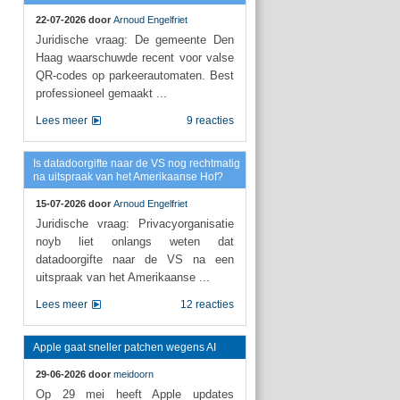
22-07-2026 door
Arnoud Engelfriet
Juridische vraag: De gemeente Den
Haag waarschuwde recent voor valse
QR-codes op parkeerautomaten. Best
professioneel gemaakt ...
Lees meer
9 reacties
Is datadoorgifte naar de VS nog rechtmatig
na uitspraak van het Amerikaanse Hof?
15-07-2026 door
Arnoud Engelfriet
Juridische vraag: Privacyorganisatie
noyb liet onlangs weten dat
datadoorgifte naar de VS na een
uitspraak van het Amerikaanse ...
Lees meer
12 reacties
Apple gaat sneller patchen wegens AI
29-06-2026 door
meidoorn
Op 29 mei heeft Apple updates