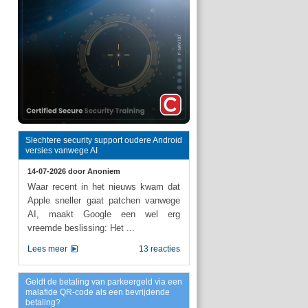
Slechtere security support oudere Android
versies vanwege AI
14-07-2026 door
Anoniem
Waar recent in het nieuws kwam dat
Apple sneller gaat patchen vanwege
AI, maakt Google een wel erg
vreemde beslissing: Het ...
Lees meer
13 reacties
Geldt de betaling van parkeergeld via een
malafide QR-code als een bevrijdende
betaling?