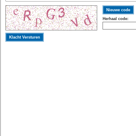
Nieuwe code
Herhaal code:
Klacht Versturen