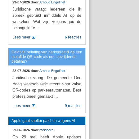
29-07-2026 door
Arnoud Engelfriet
Juridische vraag: Iedereen die ik
spreek gebruikt inmiddels AI op de
werkvloer. Wat zijn volgens jou de
belangrijkste ...
Lees meer
6 reacties
Geldt de betaling van parkeergeld via een
malafide QR-code als een bevrijdende
betaling?
22-07-2026 door
Arnoud Engelfriet
Juridische vraag: De gemeente Den
Haag waarschuwde recent voor valse
QR-codes op parkeerautomaten. Best
professioneel gemaakt ...
Lees meer
9 reacties
Apple gaat sneller patchen wegens AI
29-06-2026 door
meidoorn
Op 29 mei heeft Apple updates