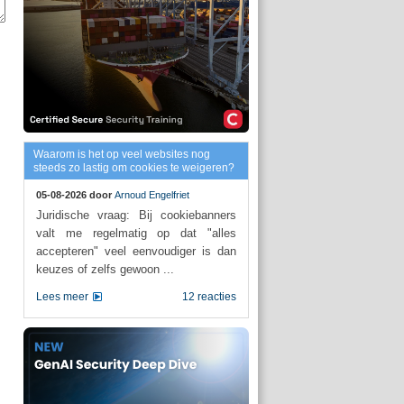
Waarom is het op veel websites nog
steeds zo lastig om cookies te weigeren?
05-08-2026 door
Arnoud Engelfriet
Juridische vraag: Bij cookiebanners
valt me regelmatig op dat "alles
accepteren" veel eenvoudiger is dan
keuzes of zelfs gewoon ...
Lees meer
12 reacties