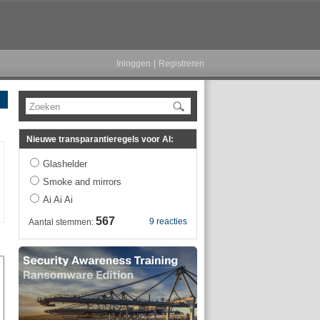
Inloggen
|
Registreren
Zoeken
Nieuwe transparantieregels voor AI:
Glashelder
Smoke and mirrors
Ai Ai Ai
567
9 reacties
Aantal stemmen: