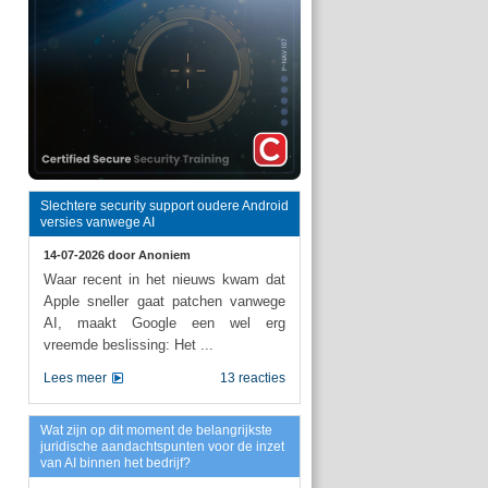
Slechtere security support oudere Android
versies vanwege AI
14-07-2026 door
Anoniem
Waar recent in het nieuws kwam dat
Apple sneller gaat patchen vanwege
AI, maakt Google een wel erg
vreemde beslissing: Het ...
Lees meer
13 reacties
Wat zijn op dit moment de belangrijkste
juridische aandachtspunten voor de inzet
van AI binnen het bedrijf?