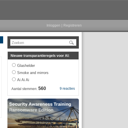
Inloggen
|
Registreren
Zoeken
Nieuwe transparantieregels voor AI:
Glashelder
Smoke and mirrors
Ai Ai Ai
560
9 reacties
Aantal stemmen: