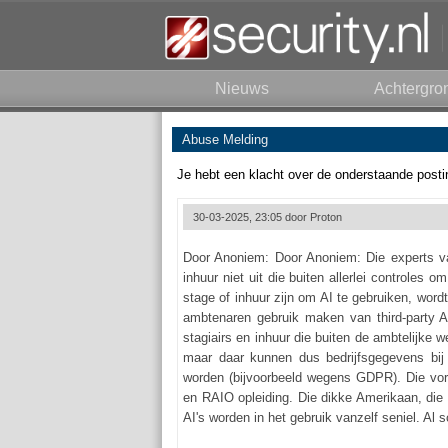
Nieuws
Achtergro
Abuse Melding
Je hebt een klacht over de onderstaande posti
30-03-2025, 23:05 door
Proton
Door Anoniem: Door Anoniem: Die experts van
inhuur niet uit die buiten allerlei controles
stage of inhuur zijn om AI te gebruiken, wordt
ambtenaren gebruik maken van third-party 
stagiairs en inhuur die buiten de ambtelijk
maar daar kunnen dus bedrijfsgegevens bij 
worden (bijvoorbeeld wegens GDPR). Die vorm
en RAIO opleiding. Die dikke Amerikaan, die 
AI's worden in het gebruik vanzelf seniel. Al sc