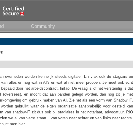
nd
Community
ng:
 overheden worden kennelijk steeds digitaler. En vlak ook de stagiairs en
 om van alles en nog wat in AI's en wat al niet meer proppen. Je moet ook echt
 bepaald door het arbeidscontract, lmfao. De vraag is of het verstandig is dat
AI (overzees), en mocht dat aan banden gelegd worden, dan nog zit je met
e werkomgeving om gebruik maken van AI. Zie het als een vorm van Shadow IT,
worden gebruikt waar de eigen organisatie aansprakelijk voor gesteld kan
 van shadow-IT zit dus ook bij stagiaires in het notariaat, advocatuur, RIO
zien we al van verre staan....van voren naar achter en van links naar rechts.
hijnt men hier ...