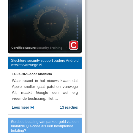
Slechtere security support oudere Android
versies vanwege AI
14-07-2026 door
Anoniem
Waar recent in het nieuws kwam dat
Apple sneller gaat patchen vanwege
AI, maakt Google een wel erg
vreemde beslissing: Het ...
Lees meer
13 reacties
Geldt de betaling van parkeergeld via een
malafide QR-code als een bevrijdende
betaling?