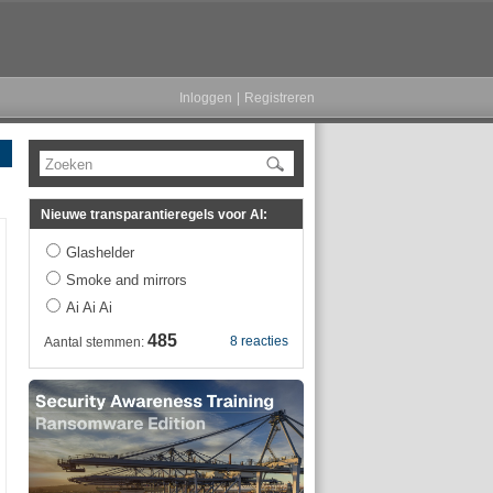
Inloggen
|
Registreren
Zoeken
Nieuwe transparantieregels voor AI:
Glashelder
Smoke and mirrors
Ai Ai Ai
485
8 reacties
Aantal stemmen: