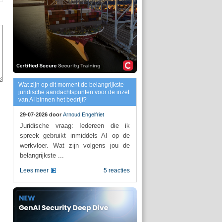
Wat zijn op dit moment de belangrijkste
juridische aandachtspunten voor de inzet
van AI binnen het bedrijf?
29-07-2026 door
Arnoud Engelfriet
Juridische vraag: Iedereen die ik
spreek gebruikt inmiddels AI op de
werkvloer. Wat zijn volgens jou de
belangrijkste ...
Lees meer
5 reacties