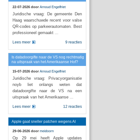
22-07-2026 door
Arnoud Engelfriet
Juridische vraag: De gemeente Den
Haag waarschuwde recent voor valse
QR-codes op parkeerautomaten. Best
professioneel gemaakt ...
Lees meer
9 reacties
Is datadoorgifte naar de VS nog rechtmatig
na uitspraak van het Amerikaanse Hof?
15-07-2026 door
Arnoud Engelfriet
Juridische vraag: Privacyorganisatie
noyb liet onlangs weten dat
datadoorgifte naar de VS na een
uitspraak van het Amerikaanse ...
Lees meer
12 reacties
Apple gaat sneller patchen wegens AI
29-06-2026 door
meidoorn
Op 29 mei heeft Apple updates