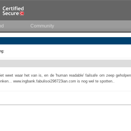
nd
Community
ng:
et weet waar het van is, en de 'human readable' failsafe om zeep geholpen
nken... www.ingbank.fabulisoi298723ian.com is nog wel te spotten..