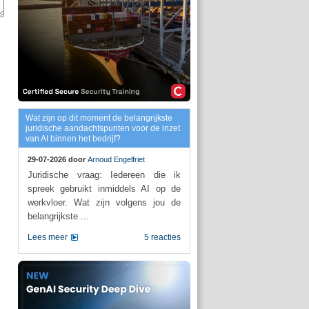
Wat zijn op dit moment de belangrijkste
juridische aandachtspunten voor de inzet
van AI binnen het bedrijf?
29-07-2026 door
Arnoud Engelfriet
Juridische vraag: Iedereen die ik
spreek gebruikt inmiddels AI op de
werkvloer. Wat zijn volgens jou de
belangrijkste ...
Lees meer
5 reacties