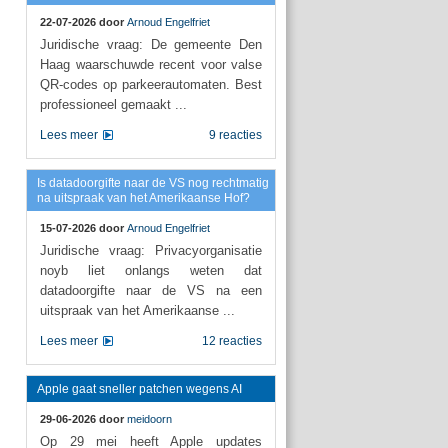
22-07-2026 door
Arnoud Engelfriet
Juridische vraag: De gemeente Den
Haag waarschuwde recent voor valse
QR-codes op parkeerautomaten. Best
professioneel gemaakt ...
Lees meer
9 reacties
Is datadoorgifte naar de VS nog rechtmatig
na uitspraak van het Amerikaanse Hof?
15-07-2026 door
Arnoud Engelfriet
Juridische vraag: Privacyorganisatie
noyb liet onlangs weten dat
datadoorgifte naar de VS na een
uitspraak van het Amerikaanse ...
Lees meer
12 reacties
Apple gaat sneller patchen wegens AI
29-06-2026 door
meidoorn
Op 29 mei heeft Apple updates