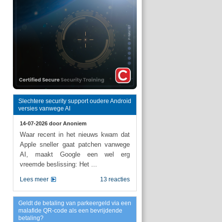
Slechtere security support oudere Android
versies vanwege AI
14-07-2026 door
Anoniem
Waar recent in het nieuws kwam dat
Apple sneller gaat patchen vanwege
AI, maakt Google een wel erg
vreemde beslissing: Het ...
Lees meer
13 reacties
Geldt de betaling van parkeergeld via een
malafide QR-code als een bevrijdende
betaling?