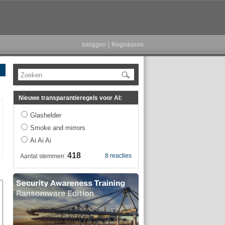
Inloggen
|
Registreren
Zoeken
Nieuwe transparantieregels voor AI:
Glashelder
Smoke and mirrors
Ai Ai Ai
418
8 reacties
Aantal stemmen: