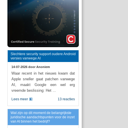
Slechtere security support oudere Android
versies vanwege AI
14-07-2026 door
Anoniem
Waar recent in het nieuws kwam dat
Apple sneller gaat patchen vanwege
AI, maakt Google een wel erg
vreemde beslissing: Het ...
Lees meer
13 reacties
Wat zijn op dit moment de belangrijkste
juridische aandachtspunten voor de inzet
van AI binnen het bedrijf?