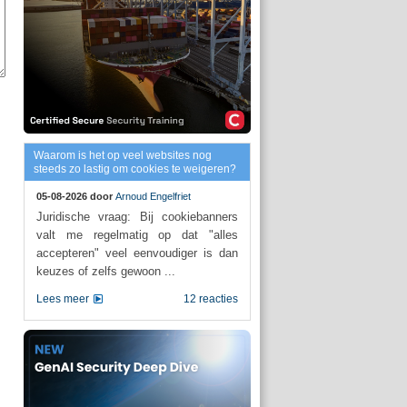
Waarom is het op veel websites nog
steeds zo lastig om cookies te weigeren?
05-08-2026 door
Arnoud Engelfriet
Juridische vraag: Bij cookiebanners
valt me regelmatig op dat "alles
accepteren" veel eenvoudiger is dan
keuzes of zelfs gewoon ...
Lees meer
12 reacties