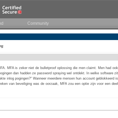
nd
Community
ng:
MFA. MFA is zeker niet de bulletproof oplossing die men claimt. Men had ook
ogingen dan hadden ze password spraying wel ontdekt. In welke software zit
slukte inlog pogingen?" Wanneer meerdere mensen hun account geblokkeerd is
breken van beveiliging was de oorzaak, MFA zou een optie zijn voor een deel