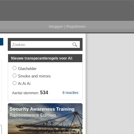
Inloggen
|
Registreren
Zoeken
Nieuwe transparantieregels voor AI:
Glashelder
Smoke and mirrors
Ai Ai Ai
534
8 reacties
Aantal stemmen: