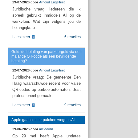
29-07-2026 door
Arnoud Engelfriet
Juridische vraag: Iedereen die ik
spreek gebruikt inmiddels AI op de
werkvloer. Wat zijn volgens jou de
belangrijkste ...
Lees meer
6 reacties
Geldt de betaling van parkeergeld via een
malafide QR-code als een bevrijdende
betaling?
22-07-2026 door
Arnoud Engelfriet
Juridische vraag: De gemeente Den
Haag waarschuwde recent voor valse
QR-codes op parkeerautomaten. Best
professioneel gemaakt ...
Lees meer
9 reacties
Apple gaat sneller patchen wegens AI
29-06-2026 door
meidoorn
Op 29 mei heeft Apple updates