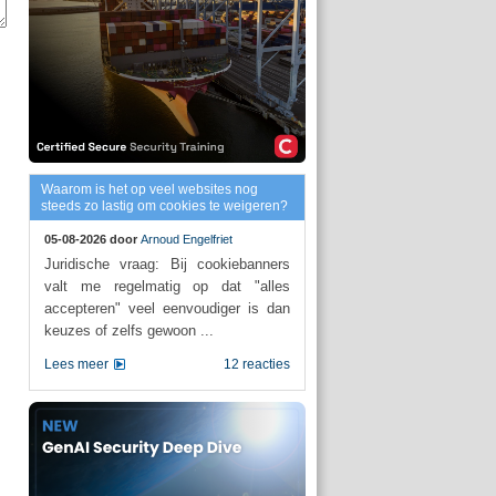
Waarom is het op veel websites nog
steeds zo lastig om cookies te weigeren?
05-08-2026 door
Arnoud Engelfriet
Juridische vraag: Bij cookiebanners
valt me regelmatig op dat "alles
accepteren" veel eenvoudiger is dan
keuzes of zelfs gewoon ...
Lees meer
12 reacties