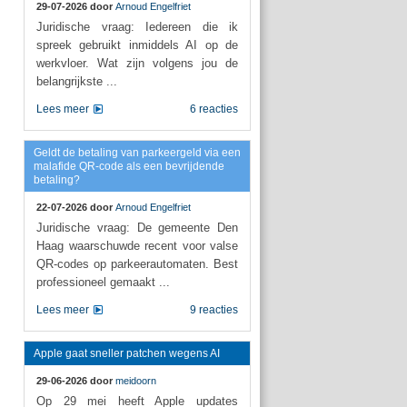
29-07-2026 door
Arnoud Engelfriet
Juridische vraag: Iedereen die ik
spreek gebruikt inmiddels AI op de
werkvloer. Wat zijn volgens jou de
belangrijkste ...
Lees meer
6 reacties
Geldt de betaling van parkeergeld via een
malafide QR-code als een bevrijdende
betaling?
22-07-2026 door
Arnoud Engelfriet
Juridische vraag: De gemeente Den
Haag waarschuwde recent voor valse
QR-codes op parkeerautomaten. Best
professioneel gemaakt ...
Lees meer
9 reacties
Apple gaat sneller patchen wegens AI
29-06-2026 door
meidoorn
Op 29 mei heeft Apple updates