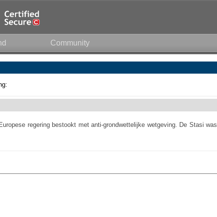
nd
Community
ng:
uropese regering bestookt met anti-grondwettelijke wetgeving. De Stasi was