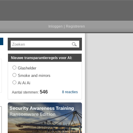
Inloggen
|
Registreren
Zoeken
Nieuwe transparantieregels voor AI:
Glashelder
Smoke and mirrors
Ai Ai Ai
546
8 reacties
Aantal stemmen: