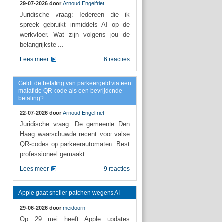
29-07-2026 door
Arnoud Engelfriet
Juridische vraag: Iedereen die ik
spreek gebruikt inmiddels AI op de
werkvloer. Wat zijn volgens jou de
belangrijkste ...
Lees meer
6 reacties
Geldt de betaling van parkeergeld via een
malafide QR-code als een bevrijdende
betaling?
22-07-2026 door
Arnoud Engelfriet
Juridische vraag: De gemeente Den
Haag waarschuwde recent voor valse
QR-codes op parkeerautomaten. Best
professioneel gemaakt ...
Lees meer
9 reacties
Apple gaat sneller patchen wegens AI
29-06-2026 door
meidoorn
Op 29 mei heeft Apple updates