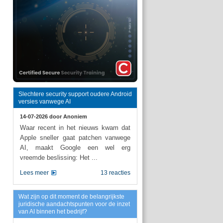
Slechtere security support oudere Android
versies vanwege AI
14-07-2026 door
Anoniem
Waar recent in het nieuws kwam dat
Apple sneller gaat patchen vanwege
AI, maakt Google een wel erg
vreemde beslissing: Het ...
Lees meer
13 reacties
Wat zijn op dit moment de belangrijkste
juridische aandachtspunten voor de inzet
van AI binnen het bedrijf?