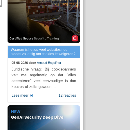
Waarom is het op veel websites nog
steeds zo lastig om cookies te weigeren?
05-08-2026 door
Arnoud Engelfriet
Juridische vraag: Bij cookiebanners
valt me regelmatig op dat "alles
accepteren" veel eenvoudiger is dan
keuzes of zelfs gewoon ...
Lees meer
12 reacties