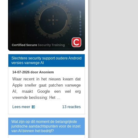
Slechtere security support oudere Android
versies vanwege AI
14-07-2026 door
Anoniem
Waar recent in het nieuws kwam dat
Apple sneller gaat patchen vanwege
AI, maakt Google een wel erg
vreemde beslissing: Het ...
Lees meer
13 reacties
Wat zijn op dit moment de belangrijkste
juridische aandachtspunten voor de inzet
van AI binnen het bedrijf?