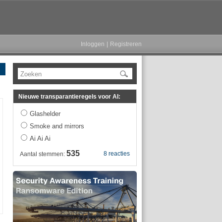
Inloggen
|
Registreren
Zoeken
Nieuwe transparantieregels voor AI:
Glashelder
Smoke and mirrors
Ai Ai Ai
535
8 reacties
Aantal stemmen: