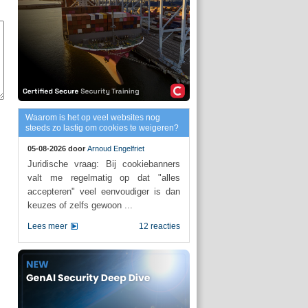
Waarom is het op veel websites nog
steeds zo lastig om cookies te weigeren?
05-08-2026 door
Arnoud Engelfriet
Juridische vraag: Bij cookiebanners
valt me regelmatig op dat "alles
accepteren" veel eenvoudiger is dan
keuzes of zelfs gewoon ...
Lees meer
12 reacties