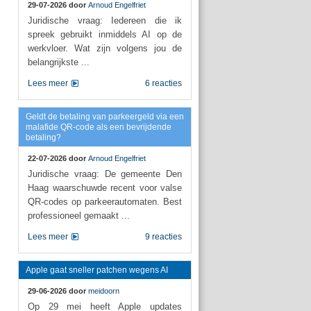
29-07-2026 door
Arnoud Engelfriet
Juridische vraag: Iedereen die ik
spreek gebruikt inmiddels AI op de
werkvloer. Wat zijn volgens jou de
belangrijkste ...
Lees meer
6 reacties
Geldt de betaling van parkeergeld via een
malafide QR-code als een bevrijdende
betaling?
22-07-2026 door
Arnoud Engelfriet
Juridische vraag: De gemeente Den
Haag waarschuwde recent voor valse
QR-codes op parkeerautomaten. Best
professioneel gemaakt ...
Lees meer
9 reacties
Apple gaat sneller patchen wegens AI
29-06-2026 door
meidoorn
Op 29 mei heeft Apple updates