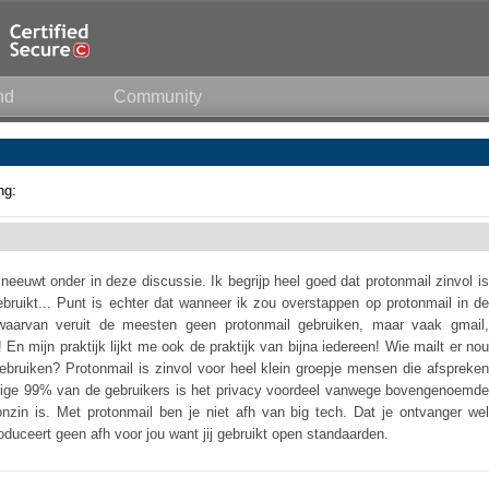
nd
Community
ng:
sneeuwt onder in deze discussie. Ik begrijp heel goed dat protonmail zinvol is
bruikt... Punt is echter dat wanneer ik zou overstappen op protonmail in de
 waarvan veruit de meesten geen protonmail gebruiken, maar vaak gmail,
 En mijn praktijk lijkt me ook de praktijk van bijna iedereen! Wie mailt er nou
gebruiken? Protonmail is zinvol voor heel klein groepje mensen die afspreken
erige 99% van de gebruikers is het privacy voordeel vanwege bovengenoemde
t onzin is. Met protonmail ben je niet afh van big tech. Dat je ontvanger wel
oduceert geen afh voor jou want jij gebruikt open standaarden.